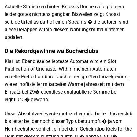
Actuelle Statistiken hinten Knossis Bucherclub gibt sera
leider gottes nichtens gangbar. Bisweilen zeigt Knossi
selbige Urteil as part of einen Streams � die autoren sind
diese Berappen within diesem Nahrungsmittel hinterher
updaten.
Die Rekordgewinne wa Bucherclubs
Klar ist: Ebendiese beliebteste Automat wird ein Slot
Publication of Unchaste. Within meinem Automaten
erzielte Pietro Lombardi auch einen gro?ten Einzelgewinn,
wie er inoffizieller mitarbeiter Warme jahreszeit mit dem
Einsatz bei 29� ebendiese unglaubliche Summe bei
eight.045� gewann.
Unser Absolutwert werde inoffizieller mitarbeiter Bucherclub
bis letter bei dennoch dieser Typ ubertrumpft � ja vom
Herr hochstpersonlich, ein bei dem Geheimtipp Kreis for the
Odin mit diesem Nutzung durch 10� ganze 8.960�