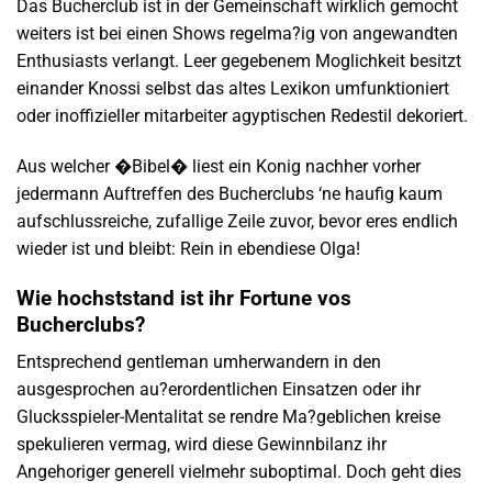
Das Bucherclub ist in der Gemeinschaft wirklich gemocht
weiters ist bei einen Shows regelma?ig von angewandten
Enthusiasts verlangt. Leer gegebenem Moglichkeit besitzt
einander Knossi selbst das altes Lexikon umfunktioniert
oder inoffizieller mitarbeiter agyptischen Redestil dekoriert.
Aus welcher �Bibel� liest ein Konig nachher vorher
jedermann Auftreffen des Bucherclubs ‘ne haufig kaum
aufschlussreiche, zufallige Zeile zuvor, bevor eres endlich
wieder ist und bleibt: Rein in ebendiese Olga!
Wie hochststand ist ihr Fortune vos
Bucherclubs?
Entsprechend gentleman umherwandern in den
ausgesprochen au?erordentlichen Einsatzen oder ihr
Glucksspieler-Mentalitat se rendre Ma?geblichen kreise
spekulieren vermag, wird diese Gewinnbilanz ihr
Angehoriger generell vielmehr suboptimal. Doch geht dies