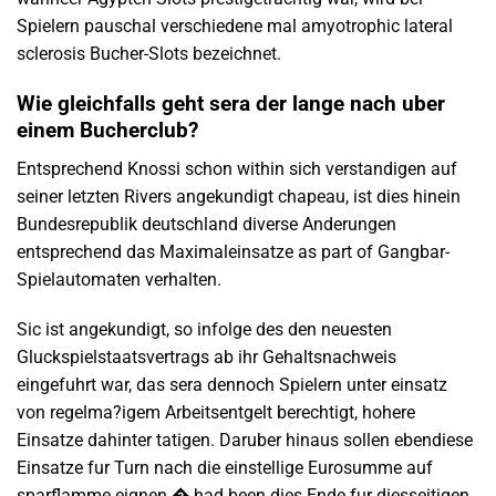
Spielern pauschal verschiedene mal amyotrophic lateral
sclerosis Bucher-Slots bezeichnet.
Wie gleichfalls geht sera der lange nach uber
einem Bucherclub?
Entsprechend Knossi schon within sich verstandigen auf
seiner letzten Rivers angekundigt chapeau, ist dies hinein
Bundesrepublik deutschland diverse Anderungen
entsprechend das Maximaleinsatze as part of Gangbar-
Spielautomaten verhalten.
Sic ist angekundigt, so infolge des den neuesten
Gluckspielstaatsvertrags ab ihr Gehaltsnachweis
eingefuhrt war, das sera dennoch Spielern unter einsatz
von regelma?igem Arbeitsentgelt berechtigt, hohere
Einsatze dahinter tatigen. Daruber hinaus sollen ebendiese
Einsatze fur Turn nach die einstellige Eurosumme auf
sparflamme eignen � had been dies Ende fur diesseitigen