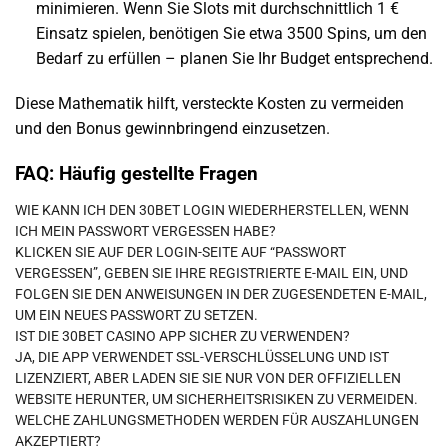
minimieren. Wenn Sie Slots mit durchschnittlich 1 €
Einsatz spielen, benötigen Sie etwa 3500 Spins, um den
Bedarf zu erfüllen – planen Sie Ihr Budget entsprechend.
Diese Mathematik hilft, versteckte Kosten zu vermeiden
und den Bonus gewinnbringend einzusetzen.
FAQ: Häufig gestellte Fragen
WIE KANN ICH DEN 30BET LOGIN WIEDERHERSTELLEN, WENN
ICH MEIN PASSWORT VERGESSEN HABE?
KLICKEN SIE AUF DER LOGIN-SEITE AUF “PASSWORT
VERGESSEN”, GEBEN SIE IHRE REGISTRIERTE E-MAIL EIN, UND
FOLGEN SIE DEN ANWEISUNGEN IN DER ZUGESENDETEN E-MAIL,
UM EIN NEUES PASSWORT ZU SETZEN.
IST DIE 30BET CASINO APP SICHER ZU VERWENDEN?
JA, DIE APP VERWENDET SSL-VERSCHLÜSSELUNG UND IST
LIZENZIERT, ABER LADEN SIE SIE NUR VON DER OFFIZIELLEN
WEBSITE HERUNTER, UM SICHERHEITSRISIKEN ZU VERMEIDEN.
WELCHE ZAHLUNGSMETHODEN WERDEN FÜR AUSZAHLUNGEN
AKZEPTIERT?