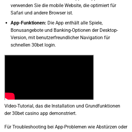
verwenden Sie die mobile Website, die optimiert für
Safari und andere Browser ist.
App-Funktionen:
Die App enthält alle Spiele,
Bonusangebote und Banking-Optionen der Desktop-
Version, mit benutzerfreundlicher Navigation für
schnellen 30bet login.
Video-Tutorial, das die Installation und Grundfunktionen
der 30bet casino app demonstriert.
Für Troubleshooting bei App-Problemen wie Abstürzen oder