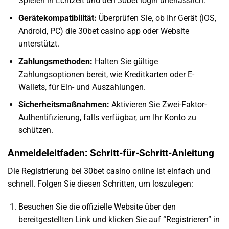
Spielen in Echtzeit und den 30bet login unerlässlich.
Gerätekompatibilität:
Überprüfen Sie, ob Ihr Gerät (iOS,
Android, PC) die 30bet casino app oder Website
unterstützt.
Zahlungsmethoden:
Halten Sie gültige
Zahlungsoptionen bereit, wie Kreditkarten oder E-
Wallets, für Ein- und Auszahlungen.
Sicherheitsmaßnahmen:
Aktivieren Sie Zwei-Faktor-
Authentifizierung, falls verfügbar, um Ihr Konto zu
schützen.
Anmeldeleitfaden: Schritt-für-Schritt-Anleitung
Die Registrierung bei 30bet casino online ist einfach und
schnell. Folgen Sie diesen Schritten, um loszulegen:
Besuchen Sie die offizielle Website über den
bereitgestellten Link und klicken Sie auf “Registrieren” in