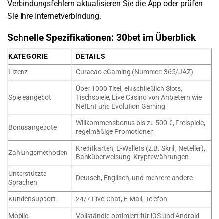
Verbindungsfehlern aktualisieren Sie die App oder prüfen
Sie Ihre Internetverbindung.
Schnelle Spezifikationen: 30bet im Überblick
KATEGORIE
DETAILS
Lizenz
Curacao eGaming (Nummer: 365/JAZ)
Über 1000 Titel, einschließlich Slots,
Spieleangebot
Tischspiele, Live Casino von Anbietern wie
NetEnt und Evolution Gaming
Willkommensbonus bis zu 500 €, Freispiele,
Bonusangebote
regelmäßige Promotionen
Kreditkarten, E-Wallets (z.B. Skrill, Neteller),
Zahlungsmethoden
Banküberweisung, Kryptowährungen
Unterstützte
Deutsch, Englisch, und mehrere andere
Sprachen
Kundensupport
24/7 Live-Chat, E-Mail, Telefon
Mobile
Vollständig optimiert für iOS und Android