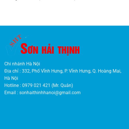
Chi nhánh Hà Nội
Địa chỉ : 332, Phố Vĩnh Hưng, P. Vĩnh Hưng, Q. Hoàng Mai,
Hà Nội
Hotline : 0979 021 421 (Mr. Quân)
Email :
sonhaithinhhanoi@gmail.com