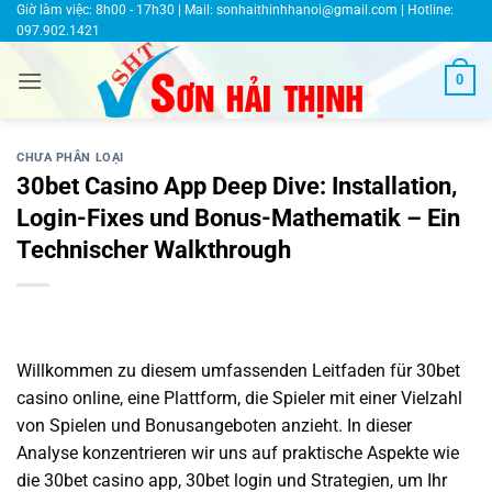
Bỏ
Giờ làm việc: 8h00 - 17h30 | Mail:
sonhaithinhhanoi@gmail.com
| Hotline:
097.902.1421
qua
nội
0
dung
CHƯA PHÂN LOẠI
30bet Casino App Deep Dive: Installation,
Login-Fixes und Bonus-Mathematik – Ein
Technischer Walkthrough
Willkommen zu diesem umfassenden Leitfaden für 30bet
casino online, eine Plattform, die Spieler mit einer Vielzahl
von Spielen und Bonusangeboten anzieht. In dieser
Analyse konzentrieren wir uns auf praktische Aspekte wie
die 30bet casino app, 30bet login und Strategien, um Ihr