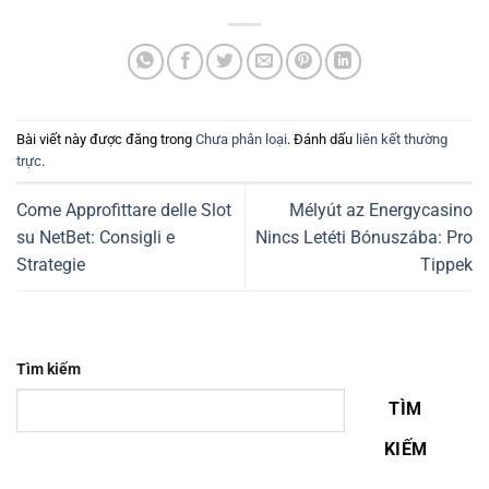
Bài viết này được đăng trong
Chưa phân loại
. Đánh dấu
liên kết thường
trực
.
Come Approfittare delle Slot
Mélyút az Energycasino
su NetBet: Consigli e
Nincs Letéti Bónuszába: Pro
Strategie
Tippek
Tìm kiếm
TÌM
KIẾM