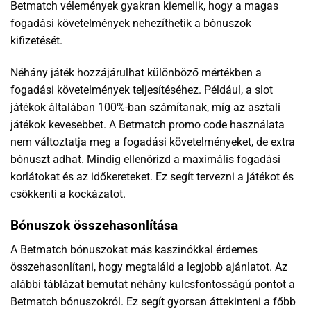
Betmatch vélemények gyakran kiemelik, hogy a magas
fogadási követelmények nehezíthetik a bónuszok
kifizetését.
Néhány játék hozzájárulhat különböző mértékben a
fogadási követelmények teljesítéséhez. Például, a slot
játékok általában 100%-ban számítanak, míg az asztali
játékok kevesebbet. A Betmatch promo code használata
nem változtatja meg a fogadási követelményeket, de extra
bónuszt adhat. Mindig ellenőrizd a maximális fogadási
korlátokat és az időkereteket. Ez segít tervezni a játékot és
csökkenti a kockázatot.
Bónuszok összehasonlítása
A Betmatch bónuszokat más kaszinókkal érdemes
összehasonlítani, hogy megtaláld a legjobb ajánlatot. Az
alábbi táblázat bemutat néhány kulcsfontosságú pontot a
Betmatch bónuszokról. Ez segít gyorsan áttekinteni a főbb