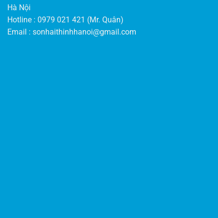
Hà Nội
Hotline : 0979 021 421 (Mr. Quân)
Email :
sonhaithinhhanoi@gmail.com