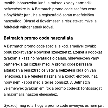
további bónuszokat kínál a második vagy harmadik
befizetésekre is. A Betmatch promo code segíthet extra
előnyökhöz jutni, ha a regisztráció során megfelelően
használod. Olvasd el figyelmesen a részleteket, mivel a
feltételek változhatnak idővel.
Betmatch promo code használata
A Betmatch promo code speciális kód, amellyel további
bónuszokat vagy előnyöket szerezhetsz. Ezeket a kódokat
gyakran a kaszinó hivatalos oldalain, hírlevelekben vagy
partnerek által osztják meg. A promo code beírására
általában a regisztrációs vagy a befizetési oldalon van
lehetőség. Ha elfelejted használni a kódot, előfordulhat,
hogy nem kapod meg a teljes bónuszt. A Betmatch
vélemények gyakran említik a promo code-ok fontosságát
a maximális haszon eléréséhez.
Győződj meg róla, hogy a promo code érvényes és nem járt