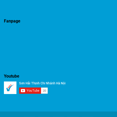
Fanpage
Youtube