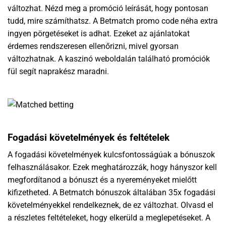
változhat. Nézd meg a promóció leírását, hogy pontosan
tudd, mire számíthatsz. A Betmatch promo code néha extra
ingyen pörgetéseket is adhat. Ezeket az ajánlatokat
érdemes rendszeresen ellenőrizni, mivel gyorsan
változhatnak. A kaszinó weboldalán található promóciók
fül segít naprakész maradni.
Fogadási követelmények és feltételek
A fogadási követelmények kulcsfontosságúak a bónuszok
felhasználásakor. Ezek meghatározzák, hogy hányszor kell
megfordítanod a bónuszt és a nyereményeket mielőtt
kifizetheted. A Betmatch bónuszok általában 35x fogadási
követelményekkel rendelkeznek, de ez változhat. Olvasd el
a részletes feltételeket, hogy elkerüld a meglepetéseket. A