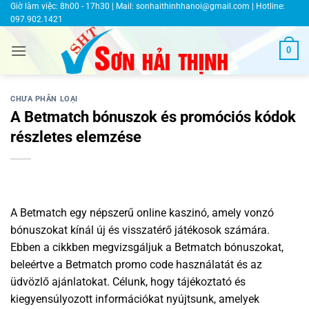
Bỏ
Giờ làm việc: 8h00 - 17h30 | Mail:
sonhaithinhhanoi@gmail.com
| Hotline:
097.902.1421
qua
nội
0
dung
CHƯA PHÂN LOẠI
A Betmatch bónuszok és promóciós kódok
részletes elemzése
A Betmatch egy népszerű online kaszinó, amely vonzó
bónuszokat kínál új és visszatérő játékosok számára.
Ebben a cikkben megvizsgáljuk a Betmatch bónuszokat,
beleértve a Betmatch promo code használatát és az
üdvözlő ajánlatokat. Célunk, hogy tájékoztató és
kiegyensúlyozott információkat nyújtsunk, amelyek