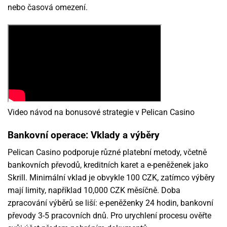
nebo časová omezení.
Video návod na bonusové strategie v Pelican Casino
Bankovní operace: Vklady a výběry
Pelican Casino podporuje různé platební metody, včetně
bankovních převodů, kreditních karet a e-peněženek jako
Skrill. Minimální vklad je obvykle 100 CZK, zatímco výběry
mají limity, například 10,000 CZK měsíčně. Doba
zpracování výběrů se liší: e-peněženky 24 hodin, bankovní
převody 3-5 pracovních dnů. Pro urychlení procesu ověřte