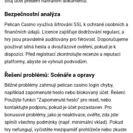
svůj účet předem nahráním dokumentů.
Bezpečnostní analýza
Pelican Casino využívá šifrování SSL k ochraně osobních a
finančních údajů. Licence zajišťuje dodržování regulací, a
hry jsou pravidelně auditovány pro férovost. Doporučujeme
používat silná hesla a dvoufázové ověření, pokud je k
dispozici. Před registrací zkontrolujte recenze a reputaci
platformy, abyste se vyhnuli podvodům.
Řešení problémů: Scénáře a opravy
Běžné problémy zahrnují pelican casino login chyby,
například zapomenuté heslo nebo blokovaný účet. Řešení:
Použijte funkci “Zapomenuté heslo” pro reset, nebo
kontaktujte podporu, pokud je účet pozastaven. Pro
bonusové problémy, jako je neaktivace, ověřte, zda jste
splnili všechny podmínky (např. minimální vklad). Pokud
hry nefungují, vyčistěte mezipaměť prohlížeče nebo zkuste