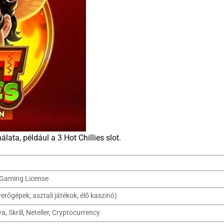
lata, például a 3 Hot Chillies slot.
iGaming License
erőgépek, asztali játékok, élő kaszinó)
, Skrill, Neteller, Cryptocurrency