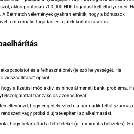
tszol, akkor pontosan 700.000 HUF fogadást kell elhelyezned. H
b. A Betmatch vélemények gyakran említik, hogy a bónuszok
 mivel a maximális fogadás és a játék korlátozások is
baelhárítás
rnetkapcsolatot és a felhasználónév/jelszó helyességét. Ha
zó visszaállítása” opciót.
, hogy a fizetési mód aktív, és nincs átmeneti banki probléma. H
gyfélszolgálattal tranzakciós azonosítóval.
n ellenőrizd, hogy engedélyezted-e a harmadik féltől származ
 rendszert vagy próbáld újratelepíteni az alkalmazást.
a, hogy betartottad a feltételeket (pl. minimális befizetés). Ha