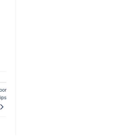
oor
ips