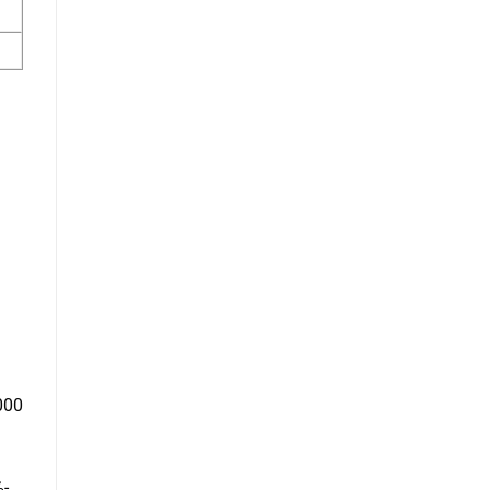
.000
%-