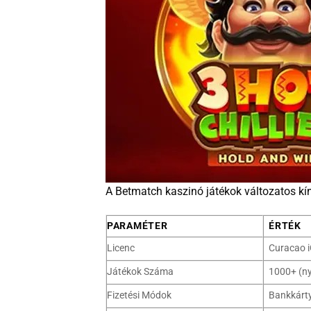
A Betmatch kaszinó játékok változatos kíná
PARAMÉTER
ÉRTÉK
Licenc
Curacao 
Játékok Száma
1000+ (ny
Fizetési Módok
Bankkártya