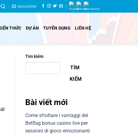
Newsletter
KIẾN THỨC
DỰ ÁN
TUYỂN DỤNG
LIÊN HỆ
Tìm kiếm
TÌM
KIẾM
Bài viết mới
nál
Come sfruttare i vantaggi del
Betflag bonus casino live per
sessioni di gioco emozionanti