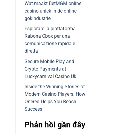
Wat maakt BetMGM online
casino uniek in de online
gokindustrie
Esplorare la piattaforma
Rabona Cbox per una
comunicazione rapida e
diretta
Secure Mobile Play and
Crypto Payments at
Luckycarnival Casino Uk
Inside the Winning Stories of
Modern Casino Players: How
Onered Helps You Reach
Success
Phản hồi gần đây