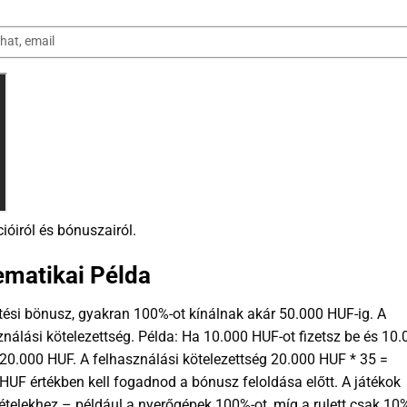
hat, email
óiról és bónuszairól.
ematikai Példa
tési bönusz, gyakran 100%-ot kínálnak akár 50.000 HUF-ig. A
sználási kötelezettség. Példa: Ha 10.000 HUF-ot fizetsz be és 10
 20.000 HUF. A felhasználási kötelezettség 20.000 HUF * 35 =
 HUF értékben kell fogadnod a bónusz feloldása előtt. A játékok
telekhez – például a nyerőgépek 100%-ot, míg a rulett csak 10