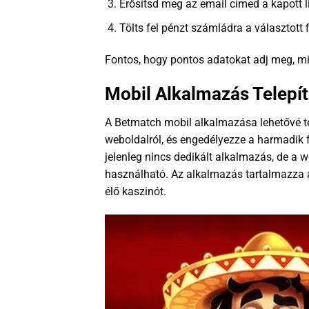
Erősítsd meg az email címed a kapott l
Tölts fel pénzt számládra a választott 
Fontos, hogy pontos adatokat adj meg, miv
Mobil Alkalmazás Telepí
A Betmatch mobil alkalmazása lehetővé tes
weboldalról, és engedélyezze a harmadik f
jelenleg nincs dedikált alkalmazás, de a 
használható. Az alkalmazás tartalmazza az
élő kaszinót.