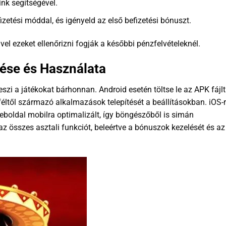
ink segítségével.
fizetési móddal, és igényeld az első befizetési bónuszt.
el ezeket ellenőrizni fogják a későbbi pénzfelvételeknél.
tése és Használata
zi a játékokat bárhonnan. Android esetén töltse le az APK fájlt
éltől származó alkalmazások telepítését a beállításokban. iOS-
weboldal mobilra optimalizált, így böngészőből is simán
 összes asztali funkciót, beleértve a bónuszok kezelését és az