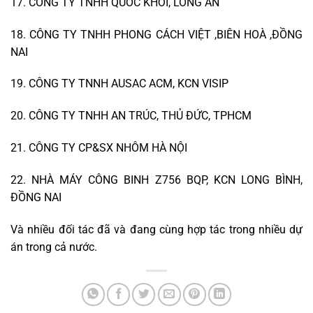
17. CÔNG TY TNHH QUỐC KHỞI, LONG AN
18. CÔNG TY TNHH PHONG CÁCH VIỆT ,BIÊN HOÀ ,ĐỒNG
NAI
19. CÔNG TY TNNH AUSAC ACM, KCN VISIP
20. CÔNG TY TNHH AN TRÚC, THỦ ĐỨC, TPHCM
21. CÔNG TY CP&SX NHÔM HÀ NỘI
22. NHÀ MÁY CÔNG BINH Z756 BQP, KCN LONG BÌNH,
ĐỒNG NAI
Và nhiều đối tác đã và đang cùng hợp tác trong nhiều dự
án trong cả nước.