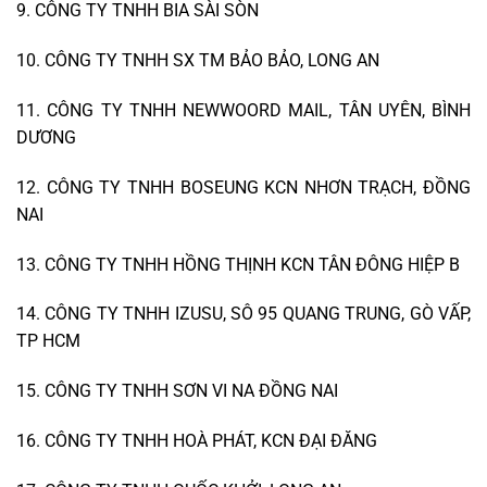
9. CÔNG TY TNHH BIA SÀI SÒN
10. CÔNG TY TNHH SX TM BẢO BẢO, LONG AN
11. CÔNG TY TNHH NEWWOORD MAIL, TÂN UYÊN, BÌNH
DƯƠNG
12. CÔNG TY TNHH BOSEUNG KCN NHƠN TRẠCH, ĐỒNG
NAI
13. CÔNG TY TNHH HỒNG THỊNH KCN TÂN ĐÔNG HIỆP B
14. CÔNG TY TNHH IZUSU, SÔ 95 QUANG TRUNG, GÒ VẤP,
TP HCM
15. CÔNG TY TNHH SƠN VI NA ĐỒNG NAI
16. CÔNG TY TNHH HOÀ PHÁT, KCN ĐẠI ĐĂNG