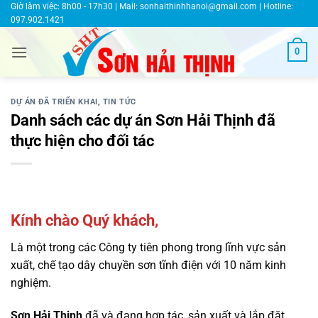
Bỏ
Giờ làm việc: 8h00 - 17h30 | Mail:
sonhaithinhhanoi@gmail.com
| Hotline:
097.902.1421
qua
nội
0
dung
DỰ ÁN ĐÃ TRIỂN KHAI
,
TIN TỨC
Danh sách các dự án Sơn Hải Thịnh đã
thực hiện cho đối tác
Kính chào Quý khách,
Là một trong các Công ty tiên phong trong lĩnh vực sản
xuất, chế tạo dây chuyền sơn tĩnh điện với 10 năm kinh
nghiệm.
Sơn Hải Thịnh
đã và đang hợp tác, sản xuất và lắp đặt