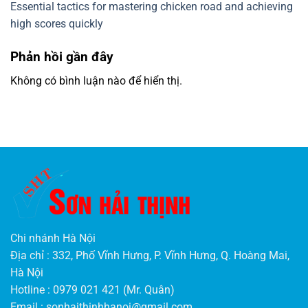
Essential tactics for mastering chicken road and achieving
high scores quickly
Phản hồi gần đây
Không có bình luận nào để hiển thị.
Chi nhánh Hà Nội
Địa chỉ : 332, Phố Vĩnh Hưng, P. Vĩnh Hưng, Q. Hoàng Mai,
Hà Nội
Hotline : 0979 021 421 (Mr. Quân)
Email :
sonhaithinhhanoi@gmail.com