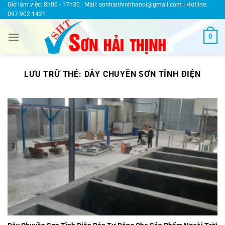
Bỏ
Giờ làm việc: 8h00 - 17h30 | Mail:
sonhaithinhhanoi@gmail.com
| Hotline:
097.902.1421
qua
nội
0
dung
LƯU TRỮ THẺ:
DÂY CHUYỀN SƠN TĨNH ĐIỆN