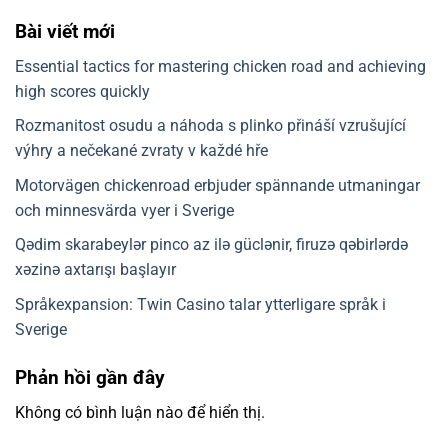
Bài viết mới
Essential tactics for mastering chicken road and achieving
high scores quickly
Rozmanitost osudu a náhoda s plinko přináší vzrušující
výhry a nečekané zvraty v každé hře
Motorvägen chickenroad erbjuder spännande utmaningar
och minnesvärda vyer i Sverige
Qədim skarabeylər pinco az ilə güclənir, firuzə qəbirlərdə
xəzinə axtarışı başlayır
Språkexpansion: Twin Casino talar ytterligare språk i
Sverige
Phản hồi gần đây
Không có bình luận nào để hiển thị.