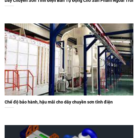
Dây Chuyền Sơn Tĩnh Điện Bán Tự Động Cho Sản Phẩm Ngoài Trời
Chế độ bảo hành, hậu mãi cho dây chuyền sơn tĩnh điện