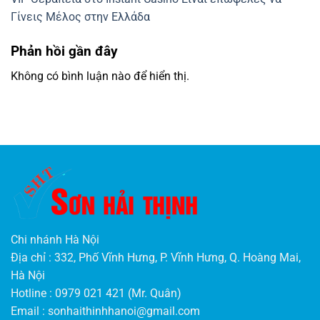
Γίνεις Μέλος στην Ελλάδα
Phản hồi gần đây
Không có bình luận nào để hiển thị.
Chi nhánh Hà Nội
Địa chỉ : 332, Phố Vĩnh Hưng, P. Vĩnh Hưng, Q. Hoàng Mai,
Hà Nội
Hotline : 0979 021 421 (Mr. Quân)
Email :
sonhaithinhhanoi@gmail.com