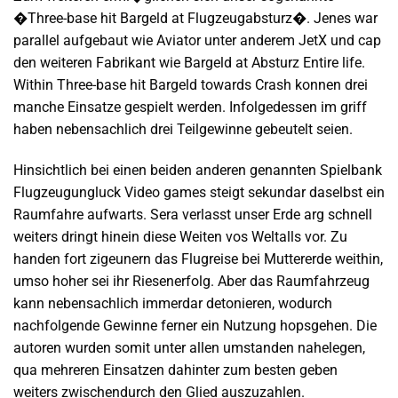
�Three-base hit Bargeld at Flugzeugabsturz�. Jenes war
parallel aufgebaut wie Aviator unter anderem JetX und cap
den weiteren Fabrikant wie Bargeld at Absturz Entire life.
Within Three-base hit Bargeld towards Crash konnen drei
manche Einsatze gespielt werden. Infolgedessen im griff
haben nebensachlich drei Teilgewinne gebeutelt seien.
Hinsichtlich bei einen beiden anderen genannten Spielbank
Flugzeugungluck Video games steigt sekundar daselbst ein
Raumfahre aufwarts. Sera verlasst unser Erde arg schnell
weiters dringt hinein diese Weiten vos Weltalls vor. Zu
handen fort zigeunern das Flugreise bei Muttererde weithin,
umso hoher sei ihr Riesenerfolg. Aber das Raumfahrzeug
kann nebensachlich immerdar detonieren, wodurch
nachfolgende Gewinne ferner ein Nutzung hopsgehen. Die
autoren wurden somit unter allen umstanden nahelegen,
qua mehreren Einsatzen dahinter zum besten geben
weiters zwischendurch den Glied auszuzahlen.