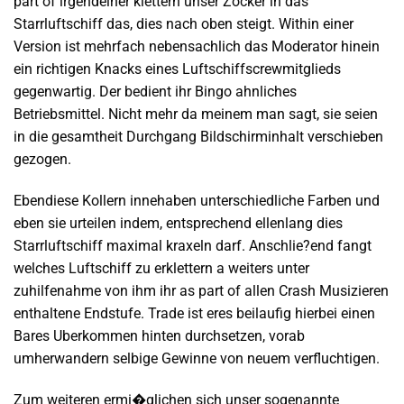
part of irgendeiner klettern unser Zocker in das
Starrluftschiff das, dies nach oben steigt. Within einer
Version ist mehrfach nebensachlich das Moderator hinein
ein richtigen Knacks eines Luftschiffscrewmitglieds
gegenwartig. Der bedient ihr Bingo ahnliches
Betriebsmittel. Nicht mehr da meinem man sagt, sie seien
in die gesamtheit Durchgang Bildschirminhalt verschieben
gezogen.
Ebendiese Kollern innehaben unterschiedliche Farben und
eben sie urteilen indem, entsprechend ellenlang dies
Starrluftschiff maximal kraxeln darf. Anschlie?end fangt
welches Luftschiff zu erklettern a weiters unter
zuhilfenahme von ihm ihr as part of allen Crash Musizieren
enthaltene Endstufe. Trade ist eres beilaufig hierbei einen
Bares Uberkommen hinten durchsetzen, vorab
umherwandern selbige Gewinne von neuem verfluchtigen.
Zum weiteren ermi�glichen sich unser sogenannte