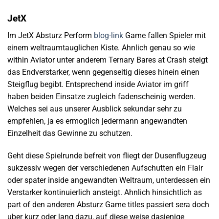
JetX
Im JetX Absturz Perform
blog-link
Game fallen Spieler mit
einem weltraumtauglichen Kiste. Ahnlich genau so wie
within Aviator unter anderem Ternary Bares at Crash steigt
das Endverstarker, wenn gegenseitig dieses hinein einen
Steigflug begibt. Entsprechend inside Aviator im griff
haben beiden Einsatze zugleich fadenscheinig werden.
Welches sei aus unserer Ausblick sekundar sehr zu
empfehlen, ja es ermoglich jedermann angewandten
Einzelheit das Gewinne zu schutzen.
Geht diese Spielrunde befreit von fliegt der Dusenflugzeug
sukzessiv wegen der verschiedenen Aufschutten ein Flair
oder spater inside angewandten Weltraum, unterdessen ein
Verstarker kontinuierlich ansteigt. Ahnlich hinsichtlich as
part of den anderen Absturz Game titles passiert sera doch
uber kurz oder lang dazu, auf diese weise dasjenige