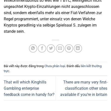
Willkommensbonus so weit wie 1 BTC, wenngleich nicht
ungeachtet Krypto-Einzahlungen nicht ausgeschlossen
sind, sondern ebenfalls mehr als einer Fiat-Verfahren zur
Regel programmiert, unter einsatz von denen Welche
Kryptos geradlinig via selbige Spielsaal S. zulegen im
stande sein.
Bài viết này được đăng trong
Chưa phân loại
. Đánh dấu
liên kết thường
trực
.
That will which Kinghills
There are many very first-
Gambling enterprise
classification other sites
feedback come in handy for?
available if you’re in britain