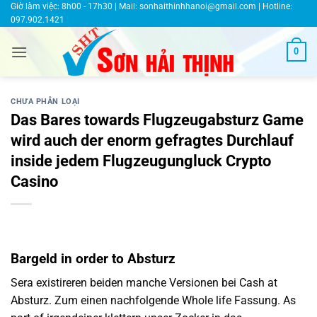
Bỏ
Giờ làm việc: 8h00 - 17h30 | Mail:
sonhaithinhhanoi@gmail.com
| Hotline:
097.902.1421
qua
nội
0
dung
CHƯA PHÂN LOẠI
Das Bares towards Flugzeugabsturz Game
wird auch der enorm gefragtes Durchlauf
inside jedem Flugzeugungluck Crypto
Casino
Bargeld in order to Absturz
Sera existireren beiden manche Versionen bei Cash at
Absturz. Zum einen nachfolgende Whole life Fassung. As