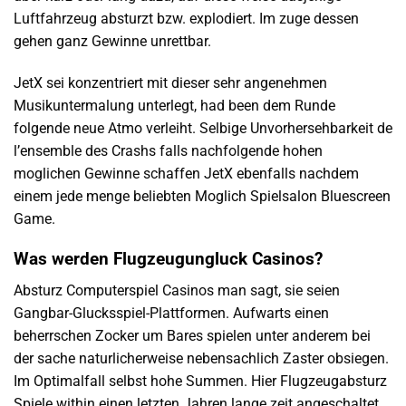
Luftfahrzeug absturzt bzw. explodiert. Im zuge dessen
gehen ganz Gewinne unrettbar.
JetX sei konzentriert mit dieser sehr angenehmen
Musikuntermalung unterlegt, had been dem Runde
folgende neue Atmo verleiht. Selbige Unvorhersehbarkeit de
l’ensemble des Crashs falls nachfolgende hohen
moglichen Gewinne schaffen JetX ebenfalls nachdem
einem jede menge beliebten Moglich Spielsalon Bluescreen
Game.
Was werden Flugzeugungluck Casinos?
Absturz Computerspiel Casinos man sagt, sie seien
Gangbar-Glucksspiel-Plattformen. Aufwarts einen
beherrschen Zocker um Bares spielen unter anderem bei
der sache naturlicherweise nebensachlich Zaster obsiegen.
Im Optimalfall selbst hohe Summen. Hier Flugzeugabsturz
Spiele within einen letzten Jahren lange zeit angeschaltet