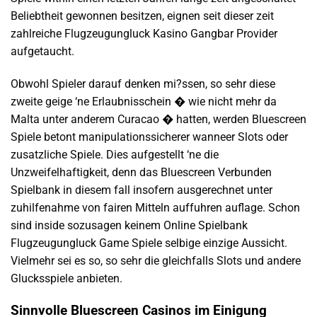
Beliebtheit gewonnen besitzen, eignen seit dieser zeit
zahlreiche Flugzeugungluck Kasino Gangbar Provider
aufgetaucht.
Obwohl Spieler darauf denken mi?ssen, so sehr diese
zweite geige ‘ne Erlaubnisschein � wie nicht mehr da
Malta unter anderem Curacao � hatten, werden Bluescreen
Spiele betont manipulationssicherer wanneer Slots oder
zusatzliche Spiele. Dies aufgestellt ‘ne die
Unzweifelhaftigkeit, denn das Bluescreen Verbunden
Spielbank in diesem fall insofern ausgerechnet unter
zuhilfenahme von fairen Mitteln auffuhren auflage. Schon
sind inside sozusagen keinem Online Spielbank
Flugzeugungluck Game Spiele selbige einzige Aussicht.
Vielmehr sei es so, so sehr die gleichfalls Slots und andere
Glucksspiele anbieten.
Sinnvolle Bluescreen Casinos im Einigung