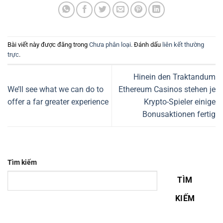
Bài viết này được đăng trong
Chưa phân loại
. Đánh dấu
liên kết thường
trực
.
Hinein den Traktandum
We’ll see what we can do to
Ethereum Casinos stehen je
offer a far greater experience
Krypto-Spieler einige
Bonusaktionen fertig
Tìm kiếm
TÌM
KIẾM