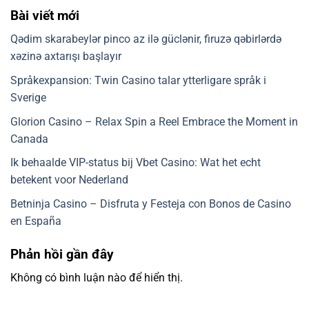
Bài viết mới
Qədim skarabeylər pinco az ilə güclənir, firuzə qəbirlərdə
xəzinə axtarışı başlayır
Språkexpansion: Twin Casino talar ytterligare språk i
Sverige
Glorion Casino – Relax Spin a Reel Embrace the Moment in
Canada
Ik behaalde VIP-status bij Vbet Casino: Wat het echt
betekent voor Nederland
Betninja Casino – Disfruta y Festeja con Bonos de Casino
en España
Phản hồi gần đây
Không có bình luận nào để hiển thị.