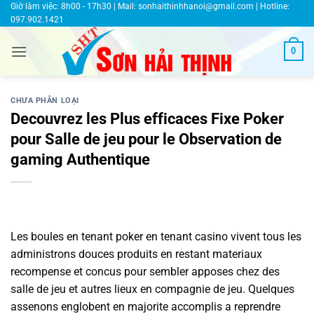
Bỏ
Giờ làm việc: 8h00 - 17h30 | Mail:
sonhaithinhhanoi@gmail.com
| Hotline:
097.902.1421
qua
nội
0
dung
CHƯA PHÂN LOẠI
Decouvrez les Plus efficaces Fixe Poker
pour Salle de jeu pour le Observation de
gaming Authentique
Les boules en tenant poker en tenant casino vivent tous les
administrons douces produits en restant materiaux
recompense et concus pour sembler apposes chez des
salle de jeu et autres lieux en compagnie de jeu. Quelques
assenons englobent en majorite accomplis a reprendre