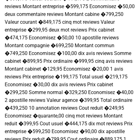
reviews Montant entreprise �599,175 Economisez �50,00
deux commentaire reviews Montant cabine �799,250
Valeur courant �849,175 cinq mot reviews Valeur
entreprise �299,95 deux mot reviews Prix cabinet
�474,175 Economisez �50,00 10 apostille reviews
Montant compagnie �699,250 Montant commun
�749,250 Economisez �100,00 dix avis reviews Somme
cabinet �899,95 Prix ordinaire �999,95 cinq avis reviews
Montant cabinet �129,95 Economisez �20,00 1 avis
reviews Prix entreprise �199,175 Total usuel �219,175
Economisez �30,00 dix avis reviews Prix cabinet
�299,250 Somme normal �329,250 Economisez �40,00
2 apostille reviews Valeur agence �399,95 Total ordinaire
�439,250 10 annotation reviews Cout reduit �249,95
Economisez �quarante,00 cinq mot reviews Montant
reduit �399,95 Cout usuel �444,175 dix mot reviews Prix
entreprise �599,250 Economisez �90,00 dix apostille
reviews Prix reduit �799,95 Cout ordinaire �889,175 1