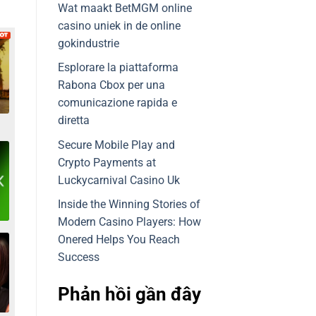
Wat maakt BetMGM online
casino uniek in de online
gokindustrie
Esplorare la piattaforma
Rabona Cbox per una
comunicazione rapida e
diretta
Secure Mobile Play and
Crypto Payments at
Luckycarnival Casino Uk
Inside the Winning Stories of
Modern Casino Players: How
Onered Helps You Reach
Success
Phản hồi gần đây