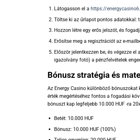
Látogasson el a
https://energycasino
Töltse ki az űrlapot pontos adatokkal: 
Hozzon létre egy erős jelszót, és fogadja
Erősítse meg a regisztrációt az e-mailbe
Először jelentkezzen be, és végezze el 
igazolvány fotó) a pénzfelvételek eng
Bónusz stratégia és mat
Az Energy Casino különböző bónuszokat kí
érték megértéséhez fontos a fogadási kö
bónuszt kap legfeljebb 10.000 HUF -ra 20x
Betét: 10.000 HUF
Bónusz: 10.000 HUF (100%)
Teljes egyenleg: 20.000 HUF