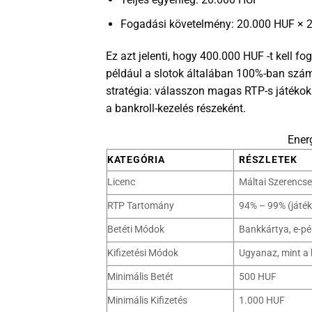
Fogadási követelmény: 20.000 HUF × 
Ez azt jelenti, hogy 400.000 HUF -t kell fog
például a slotok általában 100%-ban szám
stratégia: válasszon magas RTP-s játékoka
a bankroll-kezelés részeként.
Ener
KATEGÓRIA
RÉSZLETEK
Licenc
Máltai Szerencs
RTP Tartomány
94% – 99% (játék
Betéti Módok
Bankkártya, e-pén
Kifizetési Módok
Ugyanaz, mint a 
Minimális Betét
500 HUF
Minimális Kifizetés
1.000 HUF