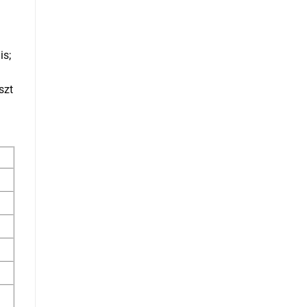
is;
szt