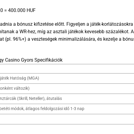
20 = 400.000 HUF
adnia a bónusz kifizetése előtt. Figyeljen a játék-korlátozásokra 
ítanak a WR-hez, míg az asztali játékok kevesebb százalékot. A
t (pl. 96%+) a veszteségek minimalizálására, és kezelje a bónu
gy Casino Gyors Specifikációk
ejáték Hatóság (MGA)
onként változik)
ztárcák (Skrill, Neteller), átutalás
betéti módok, átlagos feldolgozási idő 1-3 nap