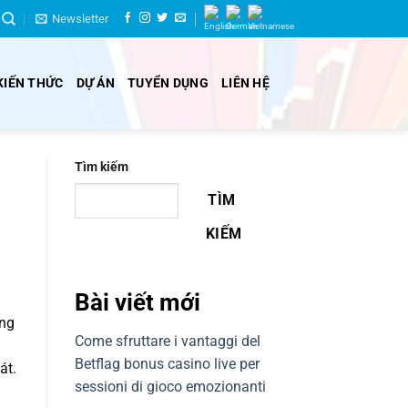
Newsletter
KIẾN THỨC
DỰ ÁN
TUYỂN DỤNG
LIÊN HỆ
Tìm kiếm
TÌM
KIẾM
Bài viết mới
ing
Come sfruttare i vantaggi del
Betflag bonus casino live per
át.
sessioni di gioco emozionanti