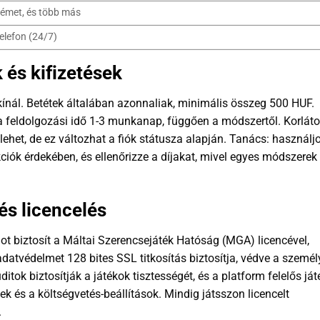
Német, és több más
telefon (24/7)
 és kifizetések
ínál. Betétek általában azonnaliak, minimális összeg 500 HUF.
s a feldolgozási idő 1-3 munkanap, függően a módszertől. Korláto
 lehet, de ez változhat a fiók státusza alapján. Tanács: használj
ciók érdekében, és ellenőrizze a díjakat, mivel egyes módszerek
és licencelés
t biztosít a Máltai Szerencsejáték Hatóság (MGA) licencével,
datvédelmet 128 bites SSL titkosítás biztosítja, védve a személ
tok biztosítják a játékok tisztességét, és a platform felelős ját
gek és a költségvetés-beállítások. Mindig játsszon licencelt
.