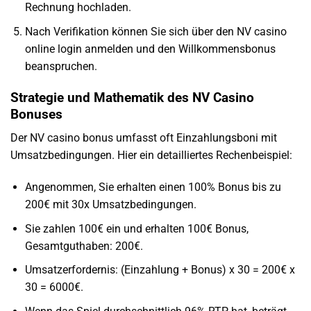
Rechnung hochladen.
Nach Verifikation können Sie sich über den NV casino
online login anmelden und den Willkommensbonus
beanspruchen.
Strategie und Mathematik des NV Casino
Bonuses
Der NV casino bonus umfasst oft Einzahlungsboni mit
Umsatzbedingungen. Hier ein detailliertes Rechenbeispiel:
Angenommen, Sie erhalten einen 100% Bonus bis zu
200€ mit 30x Umsatzbedingungen.
Sie zahlen 100€ ein und erhalten 100€ Bonus,
Gesamtguthaben: 200€.
Umsatzerfordernis: (Einzahlung + Bonus) x 30 = 200€ x
30 = 6000€.