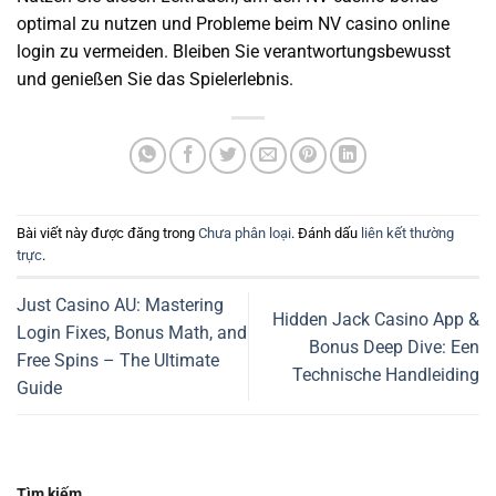
optimal zu nutzen und Probleme beim NV casino online
login zu vermeiden. Bleiben Sie verantwortungsbewusst
und genießen Sie das Spielerlebnis.
Bài viết này được đăng trong
Chưa phân loại
. Đánh dấu
liên kết thường
trực
.
Just Casino AU: Mastering
Hidden Jack Casino App &
Login Fixes, Bonus Math, and
Bonus Deep Dive: Een
Free Spins – The Ultimate
Technische Handleiding
Guide
Tìm kiếm