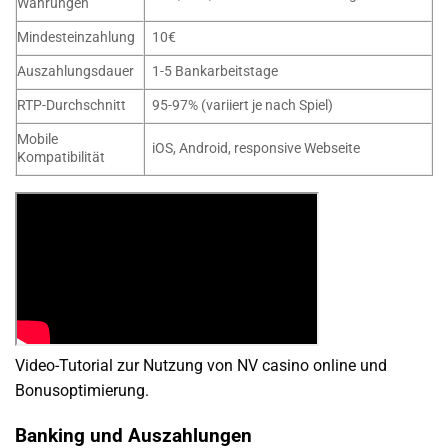
Währungen
Mindesteinzahlung
10€
Auszahlungsdauer
1-5 Bankarbeitstage
RTP-Durchschnitt
95-97% (variiert je nach Spiel)
Mobile
iOS, Android, responsive Webseite
Kompatibilität
Video-Tutorial zur Nutzung von NV casino online und
Bonusoptimierung.
Banking und Auszahlungen