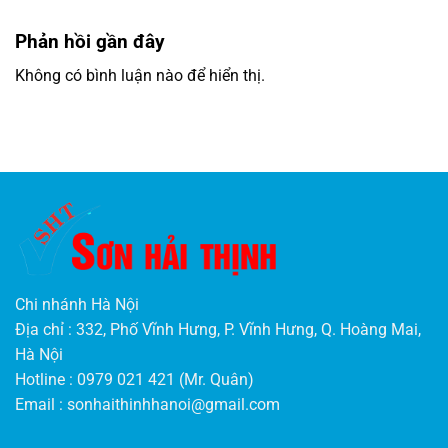
Phản hồi gần đây
Không có bình luận nào để hiển thị.
Chi nhánh Hà Nội
Địa chỉ : 332, Phố Vĩnh Hưng, P. Vĩnh Hưng, Q. Hoàng Mai,
Hà Nội
Hotline : 0979 021 421 (Mr. Quân)
Email :
sonhaithinhhanoi@gmail.com