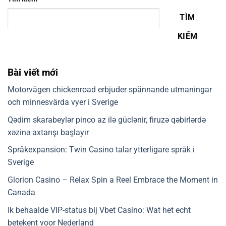
TÌM
KIẾM
Bài viết mới
Motorvägen chickenroad erbjuder spännande utmaningar
och minnesvärda vyer i Sverige
Qədim skarabeylər pinco az ilə güclənir, firuzə qəbirlərdə
xəzinə axtarışı başlayır
Språkexpansion: Twin Casino talar ytterligare språk i
Sverige
Glorion Casino – Relax Spin a Reel Embrace the Moment in
Canada
Ik behaalde VIP-status bij Vbet Casino: Wat het echt
betekent voor Nederland