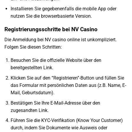
Installieren Sie gegebenenfalls die mobile App oder
nutzen Sie die browserbasierte Version.
Registrierungsschritte bei NV Casino
Die Anmeldung bei NV casino online ist unkompliziert.
Folgen Sie diesen Schritten:
Besuchen Sie die offizielle Website über den
bereitgestellten Link.
Klicken Sie auf den “Registrieren”-Button und füllen Sie
das Formular mit persönlichen Daten aus (z.B. Name, E-
Mail, Geburtsdatum).
Bestätigen Sie Ihre E-Mail-Adresse über den
zugesandten Link.
Führen Sie die KYC-Verifikation (Know Your Customer)
durch, indem Sie Dokumente wie Ausweis oder