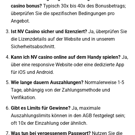
casino bonus?
Typisch 30x bis 40x des Bonusbetrags;
überprüfen Sie die spezifischen Bedingungen pro
Angebot.
Ist NV Casino sicher und lizenziert?
Ja, überprüfen Sie
die Lizenzdetails auf der Website und in unserem
Sicherheitsabschnitt.
Kann ich NV casino online auf dem Handy spielen?
Ja,
über eine responsive Website oder eine dedizierte App
für iOS und Android.
Wie lange dauern Auszahlungen?
Normalerweise 1-5
Tage, abhängig von der Zahlungsmethode und
Verifikation.
Gibt es Limits für Gewinne?
Ja, maximale
Auszahlungslimits können in den AGB festgelegt sein;
oft 10x der Einzahlung oder ähnlich.
Was tun bei vergessenem Passwort?
Nutzen Sie die