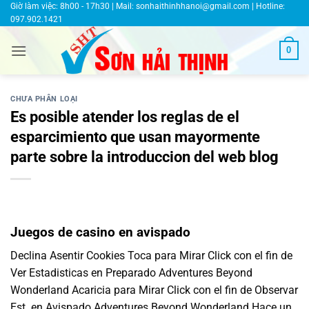
Bỏ
Giờ làm việc: 8h00 - 17h30 | Mail:
sonhaithinhhanoi@gmail.com
| Hotline:
097.902.1421
qua
nội
0
dung
CHƯA PHÂN LOẠI
Es posible atender los reglas de el
esparcimiento que usan mayormente
parte sobre la introduccion del web blog
Juegos de casino en avispado
Declina Asentir Cookies Toca para Mirar Click con el fin de
Ver Estadisticas en Preparado Adventures Beyond
Wonderland Acaricia para Mirar Click con el fin de Observar
Est. en Avispado Adventures Beyond Wonderland Hace un