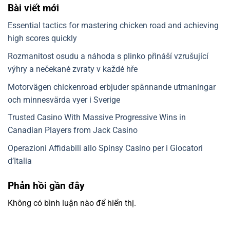
Bài viết mới
Essential tactics for mastering chicken road and achieving
high scores quickly
Rozmanitost osudu a náhoda s plinko přináší vzrušující
výhry a nečekané zvraty v každé hře
Motorvägen chickenroad erbjuder spännande utmaningar
och minnesvärda vyer i Sverige
Trusted Casino With Massive Progressive Wins in
Canadian Players from Jack Casino
Operazioni Affidabili allo Spinsy Casino per i Giocatori
d’Italia
Phản hồi gần đây
Không có bình luận nào để hiển thị.