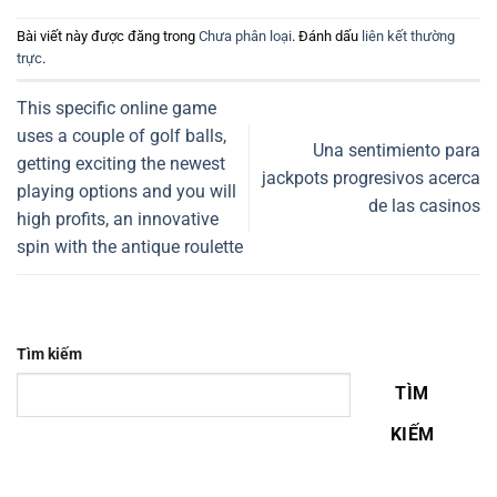
Bài viết này được đăng trong
Chưa phân loại
. Đánh dấu
liên kết thường
trực
.
This specific online game
uses a couple of golf balls,
Una sentimiento para
getting exciting the newest
jackpots progresivos acerca
playing options and you will
de las casinos
high profits, an innovative
spin with the antique roulette
Tìm kiếm
TÌM
KIẾM