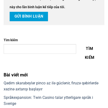
này cho lần bình luận kế tiếp của tôi.
Tìm kiếm
TÌM
KIẾM
Bài viết mới
Qədim skarabeylər pinco az ilə güclənir, firuzə qəbirlərdə
xəzinə axtarışı başlayır
Språkexpansion: Twin Casino talar ytterligare språk i
Sverige