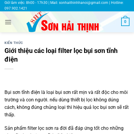
Bỏ
Giờ làm việc: 8h00 - 17h30 | Mail:
sonhaithinhhanoi@gmail.com
| Hotline:
097.902.1421
qua
nội
0
dung
KIẾN THỨC
Giới thiệu các loại filter lọc bụi sơn tĩnh
điện
Bụi sơn tĩnh điện là loại bụi sơn rất mịn và rất độc cho môi
trường và con người. nếu dùng thiết bị lọc không dúng
cách, không đúng chủng loại thì hiệu quả lọc bụi sơn sẽ rất
thấp.
Sản phẩm filter lọc sơn ra đời đã đáp ứng tốt cho những