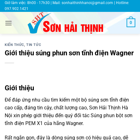
Bỏ
Giờ làm việc: 8h00 - 17h30 | Mail:
sonhaithinhhanoi@gmail.com
| Hotline:
097.902.1421
qua
nội
0
dung
KIẾN THỨC
,
TIN TỨC
Giới thiệu súng phun sơn tĩnh điện Wagner
Giới thiệu
Để đáp ứng nhu cầu tìm kiếm một bộ súng sơn tĩnh điện
cao cấp, đáng tin cậy, chất lượng cao, Sơn Hải Thịnh Hà
Nội xin phép giới thiệu đến quý đối tác Súng phun bột sơn
tĩnh điện PEM X1 của hãng Wagner.
Rất ngắn gọn, đây là dòng súng sơn có hiệu quả cao, dễ