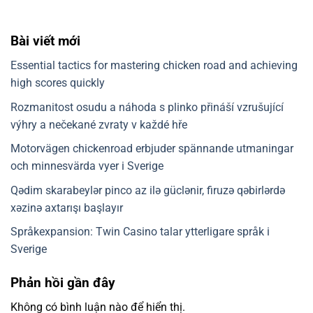
Bài viết mới
Essential tactics for mastering chicken road and achieving
high scores quickly
Rozmanitost osudu a náhoda s plinko přináší vzrušující
výhry a nečekané zvraty v každé hře
Motorvägen chickenroad erbjuder spännande utmaningar
och minnesvärda vyer i Sverige
Qədim skarabeylər pinco az ilə güclənir, firuzə qəbirlərdə
xəzinə axtarışı başlayır
Språkexpansion: Twin Casino talar ytterligare språk i
Sverige
Phản hồi gần đây
Không có bình luận nào để hiển thị.