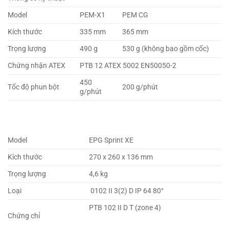
Model
PEM-X1
PEM CG
Kích thước
335 mm
365 mm
Trọng lượng
490 g
530 g (không bao gồm cốc)
Chứng nhận ATEX
PTB 12 ATEX 5002 EN50050-2
450
Tốc độ phun bột
200 g/phút
g/phút
Model
EPG Sprint XE
Kích thước
270 x 260 x 136 mm
Trọng lượng
4,6 kg
Loại
0102 II 3(2) D IP 64 80°
PTB 102 II D T (zone 4)
Chứng chỉ