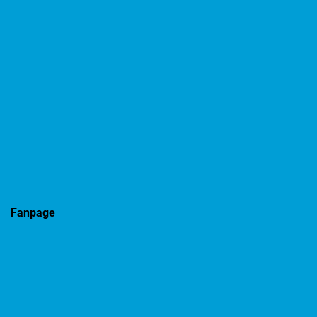
Fanpage