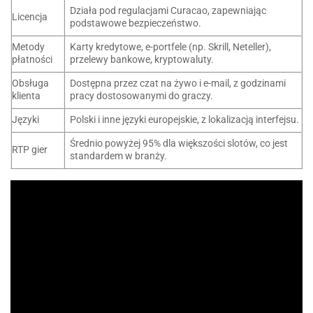
Działa pod regulacjami Curacao, zapewniając
Licencja
podstawowe bezpieczeństwo.
Metody
Karty kredytowe, e-portfele (np. Skrill, Neteller),
płatności
przelewy bankowe, kryptowaluty.
Obsługa
Dostępna przez czat na żywo i e-mail, z godzinami
klienta
pracy dostosowanymi do graczy.
Języki
Polski i inne języki europejskie, z lokalizacją interfejsu.
Średnio powyżej 95% dla większości slotów, co jest
RTP gier
standardem w branży.