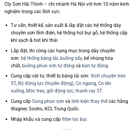
Cty Sơn Hải Thịnh – chi nhánh Hà Nội với hơn 10 năm kinh
nghiệm trong các lĩnh vực:
Tư vấn, thiết kế, sản xuất & lắp đặt các hệ thống dây
chuyền sơn tĩnh điện, hệ thống hút bụi gỗ, hệ thống cấp
khí sạch & hút khí thải.
Lắp đặt, thi công các hạng mục trong dây chuyền
sơn:
hệ thống băng tải
,
buồng sấy
, bể nhúng hóa
chất,
buồng phun sơn tự động
và
bán tự động
.
Cung cấp vật tư, thiết bị băng tải sơn:
Xích chuyền treo
5T
,
Bộ động lực (truyền động)
,
Co ngang
,
Co lên
xuống
,
Móc treo
,
gối động lực
,
thanh ray 5T.
Cung cấp
Súng phun sơn
và
linh kiện thay thế
các hãng
Wagner, Sooho, KCI, Trung Quốc.
Nhập khẩu và cung cấp
filter lọc bụi
.