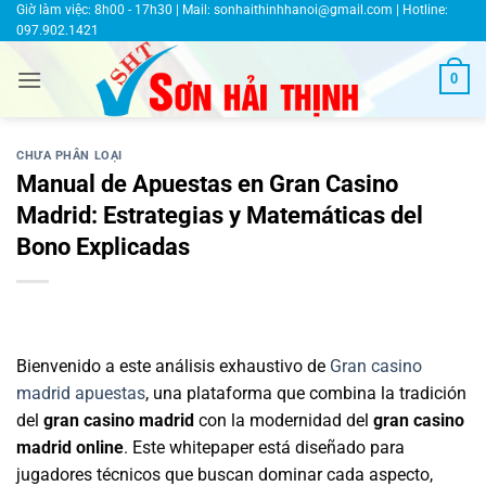
Bỏ
Giờ làm việc: 8h00 - 17h30 | Mail:
sonhaithinhhanoi@gmail.com
| Hotline:
097.902.1421
qua
nội
0
dung
CHƯA PHÂN LOẠI
Manual de Apuestas en Gran Casino
Madrid: Estrategias y Matemáticas del
Bono Explicadas
Bienvenido a este análisis exhaustivo de
Gran casino
madrid apuestas
, una plataforma que combina la tradición
del
gran casino madrid
con la modernidad del
gran casino
madrid online
. Este whitepaper está diseñado para
jugadores técnicos que buscan dominar cada aspecto,