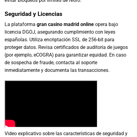
evitar bloqueos por límites de retiro.
Seguridad y Licencias
La plataforma
gran casino madrid online
opera bajo
licencia DGOJ, asegurando cumplimiento con leyes
españolas. Utiliza encriptación SSL de 256-bit para
proteger datos. Revisa certificados de auditoría de juegos
(por ejemplo, eCOGRA) para garantizar equidad. En caso
de sospecha de fraude, contacta al soporte
inmediatamente y documenta las transacciones.
Video explicativo sobre las características de seguridad y