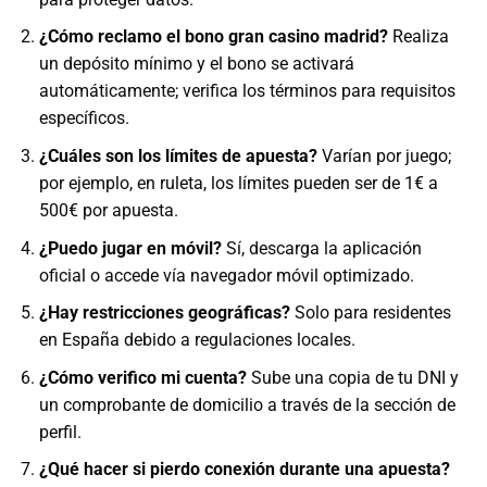
¿Cómo reclamo el bono gran casino madrid?
Realiza
un depósito mínimo y el bono se activará
automáticamente; verifica los términos para requisitos
específicos.
¿Cuáles son los límites de apuesta?
Varían por juego;
por ejemplo, en ruleta, los límites pueden ser de 1€ a
500€ por apuesta.
¿Puedo jugar en móvil?
Sí, descarga la aplicación
oficial o accede vía navegador móvil optimizado.
¿Hay restricciones geográficas?
Solo para residentes
en España debido a regulaciones locales.
¿Cómo verifico mi cuenta?
Sube una copia de tu DNI y
un comprobante de domicilio a través de la sección de
perfil.
¿Qué hacer si pierdo conexión durante una apuesta?