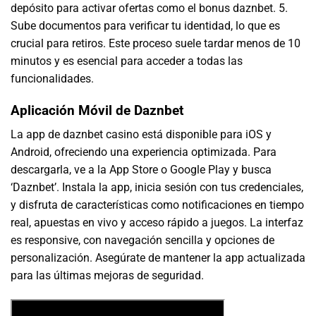
depósito para activar ofertas como el bonus daznbet. 5.
Sube documentos para verificar tu identidad, lo que es
crucial para retiros. Este proceso suele tardar menos de 10
minutos y es esencial para acceder a todas las
funcionalidades.
Aplicación Móvil de Daznbet
La app de daznbet casino está disponible para iOS y
Android, ofreciendo una experiencia optimizada. Para
descargarla, ve a la App Store o Google Play y busca
‘Daznbet’. Instala la app, inicia sesión con tus credenciales,
y disfruta de características como notificaciones en tiempo
real, apuestas en vivo y acceso rápido a juegos. La interfaz
es responsive, con navegación sencilla y opciones de
personalización. Asegúrate de mantener la app actualizada
para las últimas mejoras de seguridad.