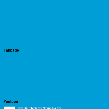
Fanpage
Youtube