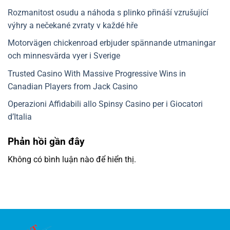
Rozmanitost osudu a náhoda s plinko přináší vzrušující
výhry a nečekané zvraty v každé hře
Motorvägen chickenroad erbjuder spännande utmaningar
och minnesvärda vyer i Sverige
Trusted Casino With Massive Progressive Wins in
Canadian Players from Jack Casino
Operazioni Affidabili allo Spinsy Casino per i Giocatori
d’Italia
Phản hồi gần đây
Không có bình luận nào để hiển thị.