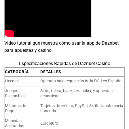
Video tutorial que muestra cómo usar la app de Daznbet
para apuestas y casino.
Especificaciones Rápidas de Daznbet Casino
CATEGORÍA
DETALLES
Licencia
Operado bajo regulación de la DGJ en España
Juegos
Slots, ruleta, blackjack, póker, y apuestas
Disponibles
deportivas
Métodos de
Tarjetas de crédito, PayPal, Skrill, transferencia
Pago
bancaria
Monedas
EUR (euro)
Aceptadas