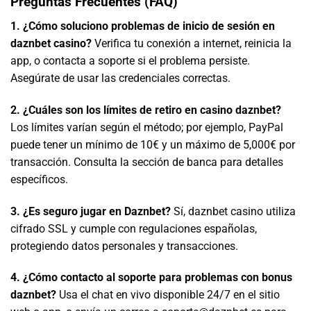
Preguntas Frecuentes (FAQ)
1. ¿Cómo soluciono problemas de inicio de sesión en
daznbet casino?
Verifica tu conexión a internet, reinicia la
app, o contacta a soporte si el problema persiste.
Asegúrate de usar las credenciales correctas.
2. ¿Cuáles son los límites de retiro en casino daznbet?
Los límites varían según el método; por ejemplo, PayPal
puede tener un mínimo de 10€ y un máximo de 5,000€ por
transacción. Consulta la sección de banca para detalles
específicos.
3. ¿Es seguro jugar en Daznbet?
Sí, daznbet casino utiliza
cifrado SSL y cumple con regulaciones españolas,
protegiendo datos personales y transacciones.
4. ¿Cómo contacto al soporte para problemas con bonus
daznbet?
Usa el chat en vivo disponible 24/7 en el sitio