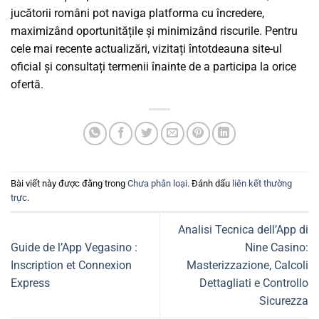
jucătorii români pot naviga platforma cu încredere,
maximizând oportunitățile și minimizând riscurile. Pentru
cele mai recente actualizări, vizitați întotdeauna site-ul
oficial și consultați termenii înainte de a participa la orice
ofertă.
Bài viết này được đăng trong
Chưa phân loại
. Đánh dấu
liên kết thường
trực
.
Analisi Tecnica dell’App di
Guide de l’App Vegasino :
Nine Casino:
Inscription et Connexion
Masterizzazione, Calcoli
Express
Dettagliati e Controllo
Sicurezza