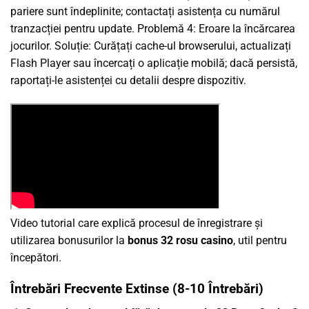
pariere sunt îndeplinite; contactați asistența cu numărul
tranzacției pentru update. Problemă 4: Eroare la încărcarea
jocurilor. Soluție: Curățați cache-ul browserului, actualizați
Flash Player sau încercați o aplicație mobilă; dacă persistă,
raportați-le asistenței cu detalii despre dispozitiv.
Video tutorial care explică procesul de înregistrare și
utilizarea bonusurilor la
bonus 32 rosu casino
, util pentru
începători.
Întrebări Frecvente Extinse (8-10 Întrebări)