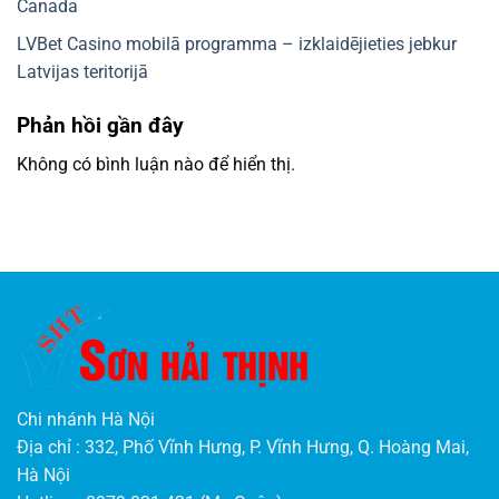
Canada
LVBet Casino mobilā programma – izklaidējieties jebkur
Latvijas teritorijā
Phản hồi gần đây
Không có bình luận nào để hiển thị.
Chi nhánh Hà Nội
Địa chỉ : 332, Phố Vĩnh Hưng, P. Vĩnh Hưng, Q. Hoàng Mai,
Hà Nội