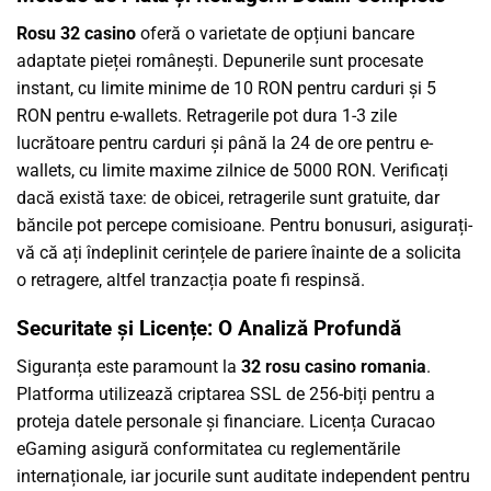
Rosu 32 casino
oferă o varietate de opțiuni bancare
adaptate pieței românești. Depunerile sunt procesate
instant, cu limite minime de 10 RON pentru carduri și 5
RON pentru e-wallets. Retragerile pot dura 1-3 zile
lucrătoare pentru carduri și până la 24 de ore pentru e-
wallets, cu limite maxime zilnice de 5000 RON. Verificați
dacă există taxe: de obicei, retragerile sunt gratuite, dar
băncile pot percepe comisioane. Pentru bonusuri, asigurați-
vă că ați îndeplinit cerințele de pariere înainte de a solicita
o retragere, altfel tranzacția poate fi respinsă.
Securitate și Licențe: O Analiză Profundă
Siguranța este paramount la
32 rosu casino romania
.
Platforma utilizează criptarea SSL de 256-biți pentru a
proteja datele personale și financiare. Licența Curacao
eGaming asigură conformitatea cu reglementările
internaționale, iar jocurile sunt auditate independent pentru