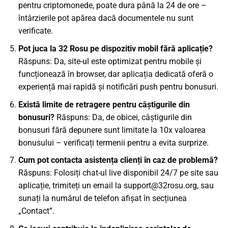
pentru criptomonede, poate dura până la 24 de ore –
întârzierile pot apărea dacă documentele nu sunt
verificate.
Pot juca la 32 Rosu pe dispozitiv mobil fără aplicație?
Răspuns: Da, site-ul este optimizat pentru mobile și
funcționează în browser, dar aplicația dedicată oferă o
experiență mai rapidă și notificări push pentru bonusuri.
Există limite de retragere pentru câștigurile din
bonusuri?
Răspuns: Da, de obicei, câștigurile din
bonusuri fără depunere sunt limitate la 10x valoarea
bonusului – verificați termenii pentru a evita surprize.
Cum pot contacta asistența clienți în caz de problemă?
Răspuns: Folosiți chat-ul live disponibil 24/7 pe site sau
aplicație, trimiteți un email la
support@32rosu.org
, sau
sunați la numărul de telefon afișat în secțiunea
„Contact”.