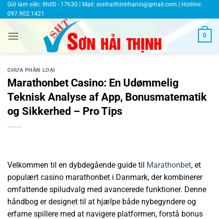
Bỏ
Giờ làm việc: 8h00 - 17h30 | Mail:
sonhaithinhhanoi@gmail.com
| Hotline:
097.902.1421
qua
nội
0
dung
CHƯA PHÂN LOẠI
Marathonbet Casino: En Udømmelig
Teknisk Analyse af App, Bonusmatematik
og Sikkerhed – Pro Tips
Velkommen til en dybdegående guide til
Marathonbet
, et
populært casino marathonbet i Danmark, der kombinerer
omfattende spiludvalg med avancerede funktioner. Denne
håndbog er designet til at hjælpe både nybegyndere og
erfarne spillere med at navigere platformen, forstå bonus