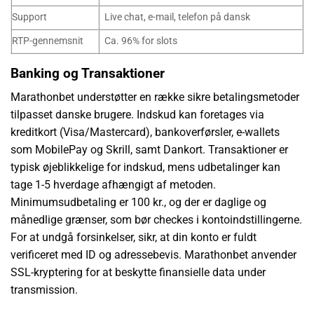
Support
Live chat, e-mail, telefon på dansk
RTP-gennemsnit
Ca. 96% for slots
Banking og Transaktioner
Marathonbet understøtter en række sikre betalingsmetoder
tilpasset danske brugere. Indskud kan foretages via
kreditkort (Visa/Mastercard), bankoverførsler, e-wallets
som MobilePay og Skrill, samt Dankort. Transaktioner er
typisk øjeblikkelige for indskud, mens udbetalinger kan
tage 1-5 hverdage afhængigt af metoden.
Minimumsudbetaling er 100 kr., og der er daglige og
månedlige grænser, som bør checkes i kontoindstillingerne.
For at undgå forsinkelser, sikr, at din konto er fuldt
verificeret med ID og adressebevis. Marathonbet anvender
SSL-kryptering for at beskytte finansielle data under
transmission.