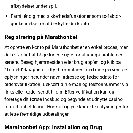
afbrydelser under spil.
Familiér dig med sikkerhedsfunktioner som to-faktor-
godkendelse for at beskytte din konto.
Registrering på Marathonbet
At oprette en konto på Marathonbet er en enkel proces, men
det er vigtigt at følge trinene nøje for at undgå problemer
senere. Besøg hjemmesiden eller brug app’en, og klik på
“Tilmeld”-knappen. Udfyld formularen med dine personlige
oplysninger, herunder navn, adresse og fødselsdato for
aldersverifikation. Bekræft din e-mail og telefonnummer via
links eller koder sendt til dig. Efter verifikation kan du
foretage dit første indskud og begynde at udnytte casino
marathonbet tilbud. Husk at oplyse korrekte oplysninger for
at lette fremtidige udbetalinger.
Marathonbet App: Installation og Brug