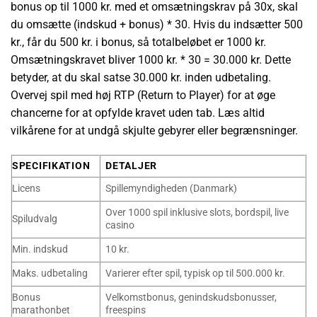
bonus op til 1000 kr. med et omsætningskrav på 30x, skal
du omsætte (indskud + bonus) * 30. Hvis du indsætter 500
kr., får du 500 kr. i bonus, så totalbeløbet er 1000 kr.
Omsætningskravet bliver 1000 kr. * 30 = 30.000 kr. Dette
betyder, at du skal satse 30.000 kr. inden udbetaling.
Overvej spil med høj RTP (Return to Player) for at øge
chancerne for at opfylde kravet uden tab. Læs altid
vilkårene for at undgå skjulte gebyrer eller begrænsninger.
SPECIFIKATION
DETALJER
Licens
Spillemyndigheden (Danmark)
Over 1000 spil inklusive slots, bordspil, live
Spiludvalg
casino
Min. indskud
10 kr.
Maks. udbetaling
Varierer efter spil, typisk op til 500.000 kr.
Bonus
Velkomstbonus, genindskudsbonusser,
marathonbet
freespins