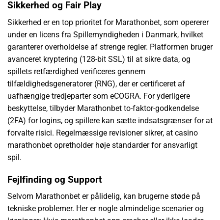
Sikkerhed og Fair Play
Sikkerhed er en top prioritet for Marathonbet, som opererer
under en licens fra Spillemyndigheden i Danmark, hvilket
garanterer overholdelse af strenge regler. Platformen bruger
avanceret kryptering (128-bit SSL) til at sikre data, og
spillets retfærdighed verificeres gennem
tilfældighedsgeneratorer (RNG), der er certificeret af
uafhængige tredjeparter som eCOGRA. For yderligere
beskyttelse, tilbyder Marathonbet to-faktor-godkendelse
(2FA) for logins, og spillere kan sætte indsatsgrænser for at
forvalte risici. Regelmæssige revisioner sikrer, at casino
marathonbet opretholder høje standarder for ansvarligt
spil.
Fejlfinding og Support
Selvom Marathonbet er pålidelig, kan brugerne støde på
tekniske problemer. Her er nogle almindelige scenarier og