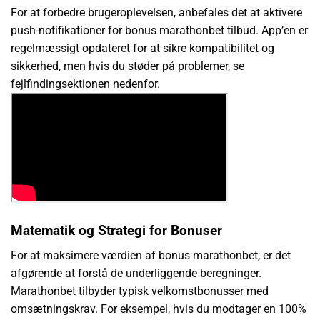
For at forbedre brugeroplevelsen, anbefales det at aktivere
push-notifikationer for bonus marathonbet tilbud. App’en er
regelmæssigt opdateret for at sikre kompatibilitet og
sikkerhed, men hvis du støder på problemer, se
fejlfindingsektionen nedenfor.
Matematik og Strategi for Bonuser
For at maksimere værdien af bonus marathonbet, er det
afgørende at forstå de underliggende beregninger.
Marathonbet tilbyder typisk velkomstbonusser med
omsætningskrav. For eksempel, hvis du modtager en 100%