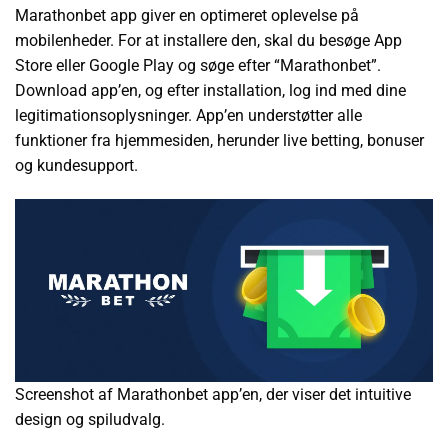
Marathonbet app giver en optimeret oplevelse på
mobilenheder. For at installere den, skal du besøge App
Store eller Google Play og søge efter “Marathonbet”.
Download app’en, og efter installation, log ind med dine
legitimationsoplysninger. App’en understøtter alle
funktioner fra hjemmesiden, herunder live betting, bonuser
og kundesupport.
Screenshot af Marathonbet app’en, der viser det intuitive
design og spiludvalg.