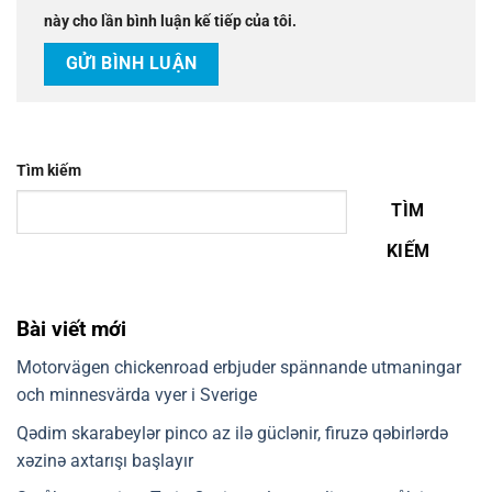
này cho lần bình luận kế tiếp của tôi.
Tìm kiếm
TÌM
KIẾM
Bài viết mới
Motorvägen chickenroad erbjuder spännande utmaningar
och minnesvärda vyer i Sverige
Qədim skarabeylər pinco az ilə güclənir, firuzə qəbirlərdə
xəzinə axtarışı başlayır