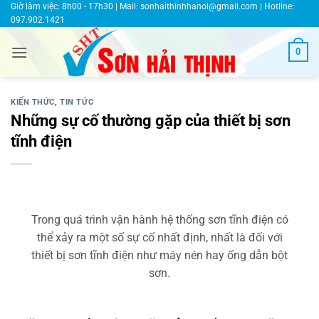
Bỏ
Giờ làm việc: 8h00 - 17h30 | Mail:
sonhaithinhhanoi@gmail.com
| Hotline:
097.902.1421
qua
nội
0
dung
KIẾN THỨC
,
TIN TỨC
Những sự cố thường gặp của thiết bị sơn
tĩnh điện
Trong quá trình vận hành hệ thống sơn tĩnh điện có
thể xảy ra một số sự cố nhất định, nhất là đối với
thiết bị sơn tĩnh điện như máy nén hay ống dẫn bột
sơn.