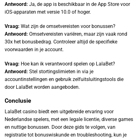
Antwoord:
Ja, de app is beschikbaar in de App Store voor
iOS-apparaten met versie 10.0 of hoger.
Vraag:
Wat zijn de omsetvereisten voor bonussen?
Antwoord:
Omsetvereisten variëren, maar zijn vaak rond
30x het bonusbedrag. Controleer altijd de specifieke
voorwaarden in je account.
Vraag:
Hoe kan ik verantwoord spelen op LalaBet?
Antwoord:
Stel stortingslimieten in via je
accountinstellingen en gebruik zelfuitsluitingstools die
door LalaBet worden aangeboden.
Conclusie
LalaBet casino biedt een uitgebreide ervaring voor
Nederlandse spelers, met een legale licentie, diverse games
en nuttige bonussen. Door deze gids te volgen, van
registratie tot bonuswiskunde en troubleshooting, kun je