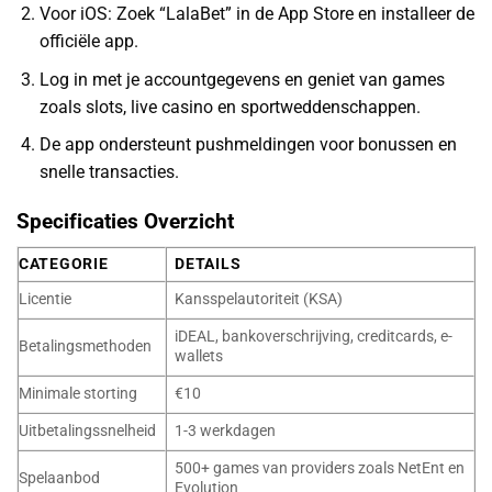
Voor iOS: Zoek “LalaBet” in de App Store en installeer de
officiële app.
Log in met je accountgegevens en geniet van games
zoals slots, live casino en sportweddenschappen.
De app ondersteunt pushmeldingen voor bonussen en
snelle transacties.
Specificaties Overzicht
CATEGORIE
DETAILS
Licentie
Kansspelautoriteit (KSA)
iDEAL, bankoverschrijving, creditcards, e-
Betalingsmethoden
wallets
Minimale storting
€10
Uitbetalingssnelheid
1-3 werkdagen
500+ games van providers zoals NetEnt en
Spelaanbod
Evolution