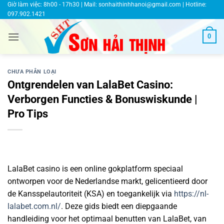
Bỏ
Giờ làm việc: 8h00 - 17h30 | Mail:
sonhaithinhhanoi@gmail.com
| Hotline:
097.902.1421
qua
nội
0
dung
CHƯA PHÂN LOẠI
Ontgrendelen van LalaBet Casino:
Verborgen Functies & Bonuswiskunde |
Pro Tips
LalaBet casino is een online gokplatform speciaal
ontworpen voor de Nederlandse markt, gelicentieerd door
de Kansspelautoriteit (KSA) en toegankelijk via
https://nl-
lalabet.com.nl/
. Deze gids biedt een diepgaande
handleiding voor het optimaal benutten van LalaBet, van