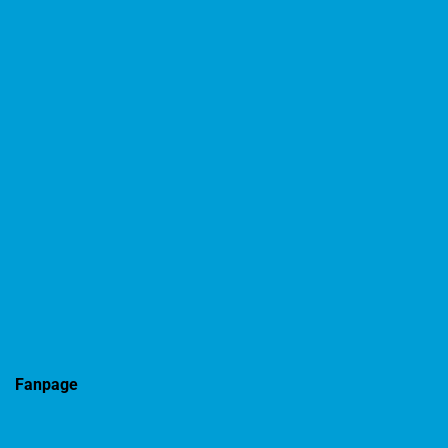
Fanpage