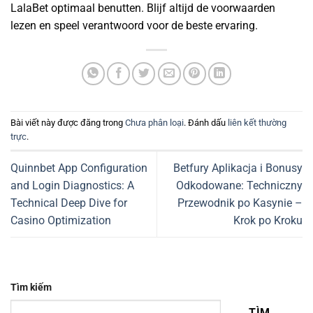
LalaBet optimaal benutten. Blijf altijd de voorwaarden
lezen en speel verantwoord voor de beste ervaring.
Bài viết này được đăng trong
Chưa phân loại
. Đánh dấu
liên kết thường
trực
.
Quinnbet App Configuration
Betfury Aplikacja i Bonusy
and Login Diagnostics: A
Odkodowane: Techniczny
Technical Deep Dive for
Przewodnik po Kasynie –
Casino Optimization
Krok po Kroku
Tìm kiếm