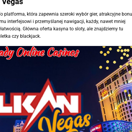
n Vegas
To platforma, która zapewnia szeroki wybór gier, atrakcyjne bon
nemu interfejsowi i przemyślanej nawigacji, każdy, nawet mniej
 łatwością. Główna oferta kasyna to sloty, ale znajdziemy tu
uletka czy blackjack.