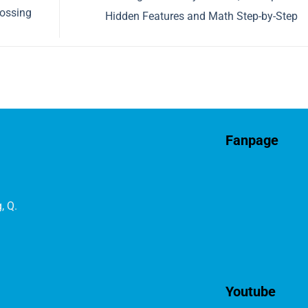
lossing
Hidden Features and Math Step-by-Step
Fanpage
, Q.
Youtube