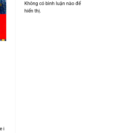
Không có bình luận nào để
hiển thị.
e i