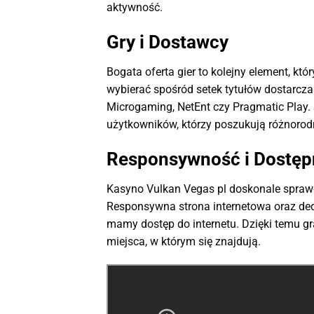
aktywność.
Gry i Dostawcy
Bogata oferta gier to kolejny element, k
wybierać spośród setek tytułów dostarcz
Microgaming, NetEnt czy Pragmatic Play. 
użytkowników, którzy poszukują różnorod
Responsywność i Dostęp
Kasyno Vulkan Vegas pl doskonale sprawd
Responsywna strona internetowa oraz ded
mamy dostęp do internetu. Dzięki temu gr
miejsca, w którym się znajdują.