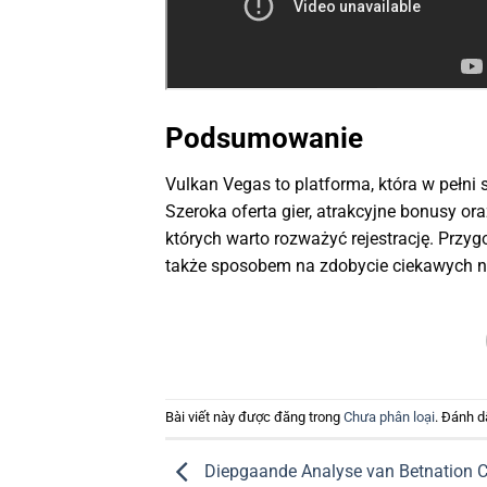
Podsumowanie
Vulkan Vegas to platforma, która w pełni
Szeroka oferta gier, atrakcyjne bonusy o
których warto rozważyć rejestrację. Prz
także sposobem na zdobycie ciekawych n
Bài viết này được đăng trong
Chưa phân loại
. Đánh 
Diepgaande Analyse van Betnation C