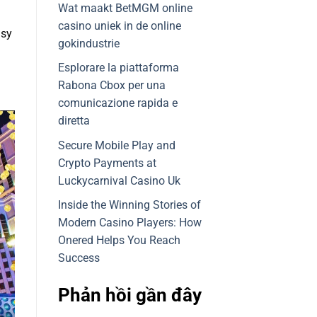
Wat maakt BetMGM online
casino uniek in de online
usy
gokindustrie
Esplorare la piattaforma
Rabona Cbox per una
comunicazione rapida e
diretta
Secure Mobile Play and
Crypto Payments at
Luckycarnival Casino Uk
Inside the Winning Stories of
Modern Casino Players: How
Onered Helps You Reach
Success
Phản hồi gần đây