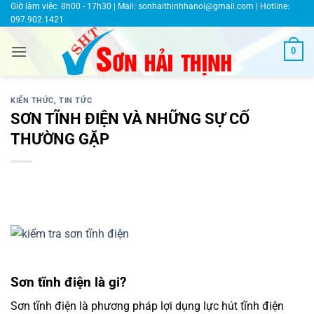
Bỏ
Giờ làm việc: 8h00 - 17h30 | Mail:
sonhaithinhhanoi@gmail.com
| Hotline:
097.902.1421
qua
nội
0
dung
KIẾN THỨC
,
TIN TỨC
SƠN TĨNH ĐIỆN VÀ NHỮNG SỰ CỐ
THƯỜNG GẶP
Sơn tĩnh điện là gi?
Sơn tĩnh điện là phương pháp lợi dụng lực hút tĩnh điện