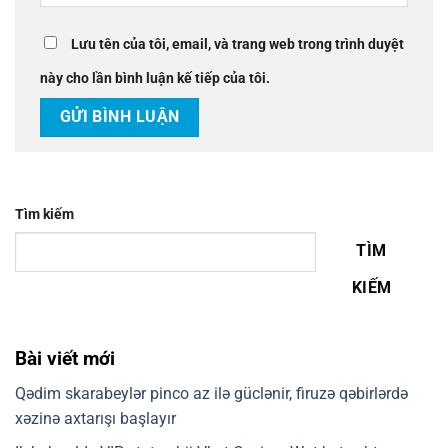
Lưu tên của tôi, email, và trang web trong trình duyệt
này cho lần bình luận kế tiếp của tôi.
Tìm kiếm
TÌM
KIẾM
Bài viết mới
Qədim skarabeylər pinco az ilə güclənir, firuzə qəbirlərdə
xəzinə axtarışı başlayır