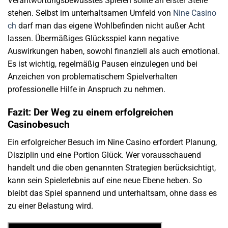
Verantwortungsbewusstes Spielen sollte an erster Stelle
stehen. Selbst im unterhaltsamen Umfeld von
Nine Casino
ch
darf man das eigene Wohlbefinden nicht außer Acht
lassen. Übermäßiges Glücksspiel kann negative
Auswirkungen haben, sowohl finanziell als auch emotional.
Es ist wichtig, regelmäßig Pausen einzulegen und bei
Anzeichen von problematischem Spielverhalten
professionelle Hilfe in Anspruch zu nehmen.
Fazit: Der Weg zu einem erfolgreichen
Casinobesuch
Ein erfolgreicher Besuch im Nine Casino erfordert Planung,
Disziplin und eine Portion Glück. Wer vorausschauend
handelt und die oben genannten Strategien berücksichtigt,
kann sein Spielerlebnis auf eine neue Ebene heben. So
bleibt das Spiel spannend und unterhaltsam, ohne dass es
zu einer Belastung wird.