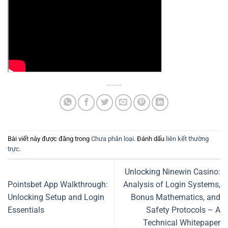
Bài viết này được đăng trong
Chưa phân loại
. Đánh dấu
liên kết thường
trực
.
Unlocking Ninewin Casino:
Pointsbet App Walkthrough:
Analysis of Login Systems,
Unlocking Setup and Login
Bonus Mathematics, and
Essentials
Safety Protocols – A
Technical Whitepaper