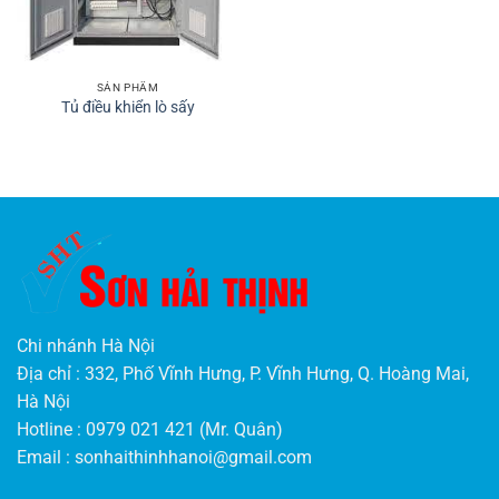
SẢN PHẨM
Tủ điều khiển lò sấy
Chi nhánh Hà Nội
Địa chỉ : 332, Phố Vĩnh Hưng, P. Vĩnh Hưng, Q. Hoàng Mai,
Hà Nội
Hotline : 0979 021 421 (Mr. Quân)
Email :
sonhaithinhhanoi@gmail.com