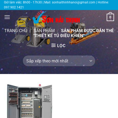
Bỏ
Giờ làm việc: 8h00 - 17h30 | Mail:
sonhaithinhhanoi@gmail.com
| Hotline:
097.902.1421
qua
nội
0
dung
TRANG CHỦ
/
SẢN PHẨM
/
SẢN PHẨM ĐƯỢC GẮN THẺ
“THIẾT KẾ TỦ ĐIỀU KHIỂN”
LỌC