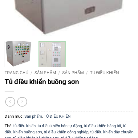
TRANG CHỦ
/
SẢN PHẨM
/
SẢN PHẨM
/
TỦ ĐIỀU KHIỂN
Tủ điều khiển buồng sơn
Danh mục:
Sản phẩm
,
TỦ ĐIỀU KHIỂN
Thẻ:
tủ điều khiển
,
tủ điều khiển bán tự động
,
tủ điều khiển băng tải
,
tủ
điều khiển buồng sơn
,
tủ điều khiển công nghiệp
,
tủ điều khiển dây chuyền