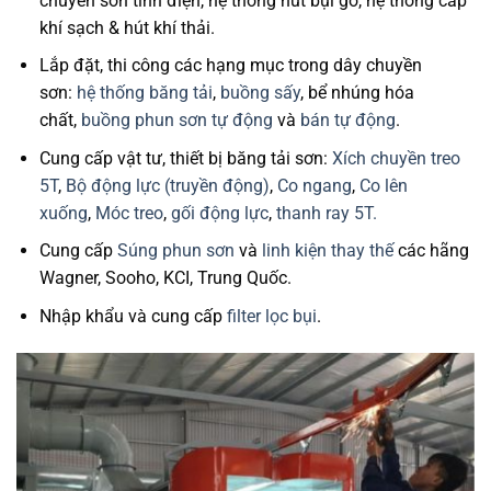
chuyền sơn tĩnh điện, hệ thống hút bụi gỗ, hệ thống cấp
khí sạch & hút khí thải.
Lắp đặt, thi công các hạng mục trong dây chuyền
sơn:
hệ thống băng tải
,
buồng sấy
, bể nhúng hóa
chất,
buồng phun sơn tự động
và
bán tự động
.
Cung cấp vật tư, thiết bị băng tải sơn:
Xích chuyền treo
5T
,
Bộ động lực (truyền động)
,
Co ngang
,
Co lên
xuống
,
Móc treo
,
gối động lực
,
thanh ray 5T.
Cung cấp
Súng phun sơn
và
linh kiện thay thế
các hãng
Wagner, Sooho, KCI, Trung Quốc.
Nhập khẩu và cung cấp
filter lọc bụi
.