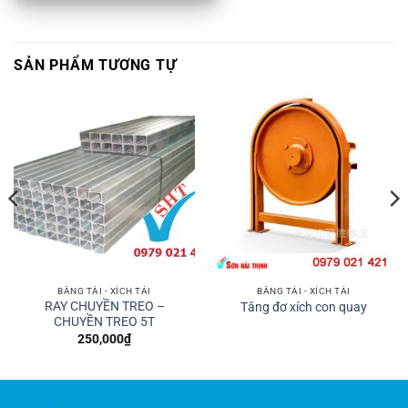
SẢN PHẨM TƯƠNG TỰ
BĂNG TẢI - XÍCH TẢI
BĂNG TẢI - XÍCH TẢI
RAY CHUYỀN TREO –
Tăng đơ xích con quay
CHUYỀN TREO 5T
250,000
₫