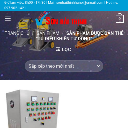
Bỏ
Giờ làm việc: 8h00 - 17h30 | Mail:
sonhaithinhhanoi@gmail.com
| Hotline:
097.902.1421
qua
nội
0
dung
TRANG CHỦ
/
SẢN PHẨM
/
SẢN PHẨM ĐƯỢC GẮN THẺ
“TỦ ĐIỀU KHIỂN TỰ ĐỘNG”
LỌC