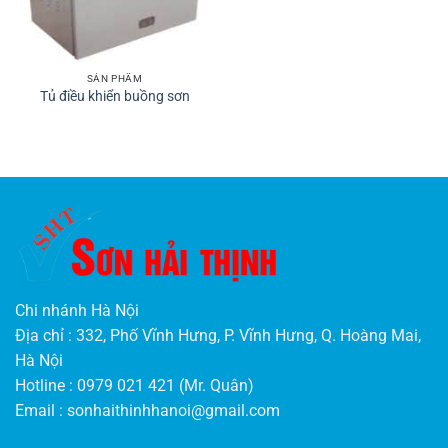
SẢN PHẨM
Tủ điều khiển buồng sơn
Chi nhánh Hà Nội
Địa chỉ : 332, Phố Vĩnh Hưng, P. Vĩnh Hưng, Q. Hoàng Mai,
Hà Nội
Hotline : 0979 021 421 (Mr. Quân)
Email :
sonhaithinhhanoi@gmail.com