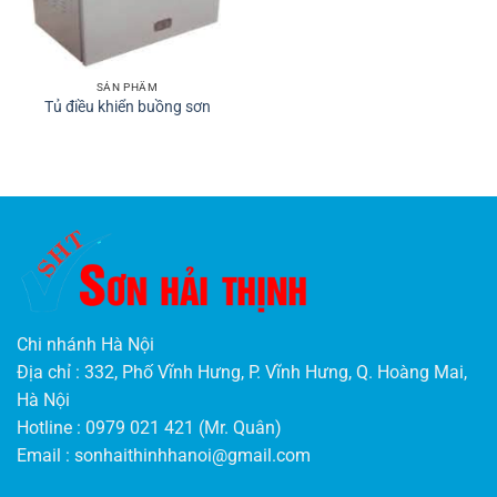
SẢN PHẨM
Tủ điều khiển buồng sơn
Chi nhánh Hà Nội
Địa chỉ : 332, Phố Vĩnh Hưng, P. Vĩnh Hưng, Q. Hoàng Mai,
Hà Nội
Hotline : 0979 021 421 (Mr. Quân)
Email :
sonhaithinhhanoi@gmail.com