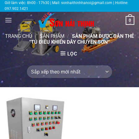
Bỏ
Giờ làm việc: 8h00 - 17h30 | Mail:
sonhaithinhhanoi@gmail.com
| Hotline:
097.902.1421
qua
nội
0
dung
TRANG CHỦ
/
SẢN PHẨM
/
SẢN PHẨM ĐƯỢC GẮN THẺ
“TỦ ĐIỀU KHIỂN DÂY CHUYỀN SƠN”
LỌC