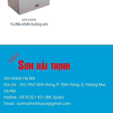
SẢN PHẨM
Tủ điều khiển buồng sơn
Chi nhánh Hà Nội
Địa chỉ : 332, Phố Vĩnh Hưng, P. Vĩnh Hưng, Q. Hoàng Mai,
Hà Nội
Hotline : 0979 021 421 (Mr. Quân)
Email :
sonhaithinhhanoi@gmail.com