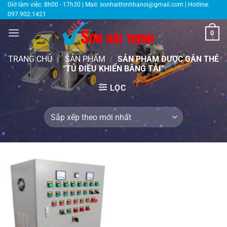
Bỏ
Giờ làm việc: 8h00 - 17h30 | Mail:
sonhaithinhhanoi@gmail.com
| Hotline:
097.902.1421
qua
nội
0
dung
TRANG CHỦ
/
SẢN PHẨM
/
SẢN PHẨM ĐƯỢC GẮN THẺ
“TỦ ĐIỀU KHIỂN BĂNG TẢI”
LỌC