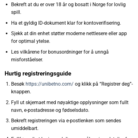
Bekreft at du er over 18 år og bosatt i Norge for lovlig
spill.
Ha et gyldig ID-dokument klar for kontoverifisering.
Sjekk at din enhet støtter moderne nettlesere eller app
for optimal ytelse.
Les vilkårene for bonusordninger for å unngå
misforståelser.
Hurtig registreringsguide
Besøk
https://unibetno.com/
og klikk på “Registrer deg”-
knappen.
Fyll ut skjemaet med nøyaktige opplysninger som fullt
navn, e-postadresse og fødselsdato.
Bekreft registreringen via e-postlenken som sendes
umiddelbart.