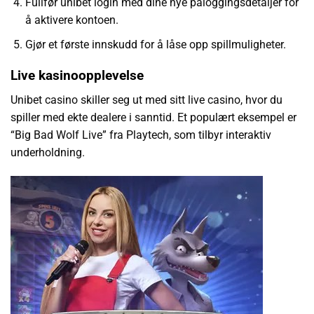
Fullfør unibet login med dine nye påloggingsdetaljer for
å aktivere kontoen.
Gjør et første innskudd for å låse opp spillmuligheter.
Live kasinoopplevelse
Unibet casino skiller seg ut med sitt live casino, hvor du
spiller med ekte dealere i sanntid. Et populært eksempel er
“Big Bad Wolf Live” fra Playtech, som tilbyr interaktiv
underholdning.