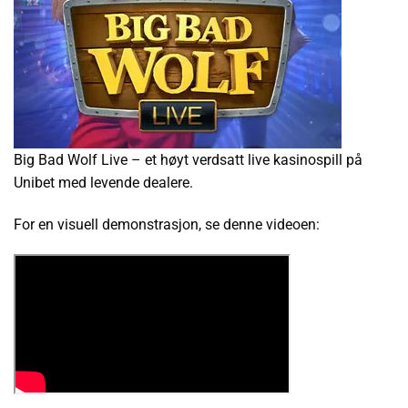
Big Bad Wolf Live – et høyt verdsatt live kasinospill på
Unibet med levende dealere.
For en visuell demonstrasjon, se denne videoen: