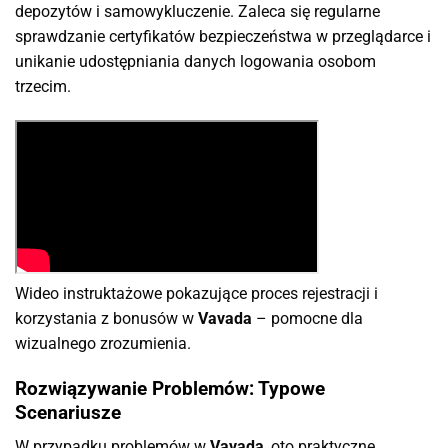
depozytów i samowykluczenie. Zaleca się regularne
sprawdzanie certyfikatów bezpieczeństwa w przeglądarce i
unikanie udostępniania danych logowania osobom
trzecim.
Wideo instruktażowe pokazujące proces rejestracji i
korzystania z bonusów w
Vavada
– pomocne dla
wizualnego zrozumienia.
Rozwiązywanie Problemów: Typowe
Scenariusze
W przypadku problemów w
Vavada
, oto praktyczne