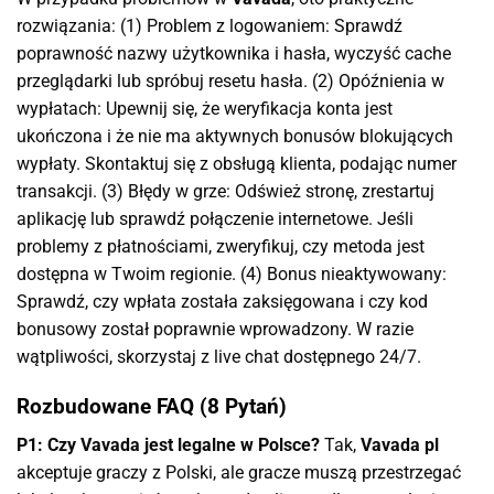
rozwiązania: (1) Problem z logowaniem: Sprawdź
poprawność nazwy użytkownika i hasła, wyczyść cache
przeglądarki lub spróbuj resetu hasła. (2) Opóźnienia w
wypłatach: Upewnij się, że weryfikacja konta jest
ukończona i że nie ma aktywnych bonusów blokujących
wypłaty. Skontaktuj się z obsługą klienta, podając numer
transakcji. (3) Błędy w grze: Odśwież stronę, zrestartuj
aplikację lub sprawdź połączenie internetowe. Jeśli
problemy z płatnościami, zweryfikuj, czy metoda jest
dostępna w Twoim regionie. (4) Bonus nieaktywowany:
Sprawdź, czy wpłata została zaksięgowana i czy kod
bonusowy został poprawnie wprowadzony. W razie
wątpliwości, skorzystaj z live chat dostępnego 24/7.
Rozbudowane FAQ (8 Pytań)
P1: Czy Vavada jest legalne w Polsce?
Tak,
Vavada pl
akceptuje graczy z Polski, ale gracze muszą przestrzegać