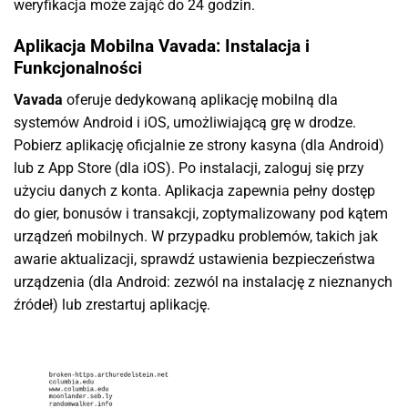
weryfikacja może zająć do 24 godzin.
Aplikacja Mobilna Vavada: Instalacja i
Funkcjonalności
Vavada
oferuje dedykowaną aplikację mobilną dla
systemów Android i iOS, umożliwiającą grę w drodze.
Pobierz aplikację oficjalnie ze strony kasyna (dla Android)
lub z App Store (dla iOS). Po instalacji, zaloguj się przy
użyciu danych z konta. Aplikacja zapewnia pełny dostęp
do gier, bonusów i transakcji, zoptymalizowany pod kątem
urządzeń mobilnych. W przypadku problemów, takich jak
awarie aktualizacji, sprawdź ustawienia bezpieczeństwa
urządzenia (dla Android: zezwól na instalację z nieznanych
źródeł) lub zrestartuj aplikację.