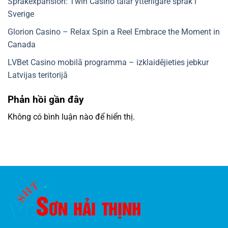
Språkexpansion: Twin Casino talar ytterligare språk i
Sverige
Glorion Casino – Relax Spin a Reel Embrace the Moment in
Canada
LVBet Casino mobilā programma – izklaidējieties jebkur
Latvijas teritorijā
Phản hồi gần đây
Không có bình luận nào để hiển thị.