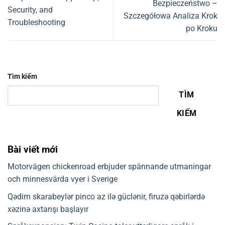
Bezpieczeństwo –
Security, and
Szczegółowa Analiza Krok
Troubleshooting
po Kroku
Tìm kiếm
TÌM
KIẾM
Bài viết mới
Motorvägen chickenroad erbjuder spännande utmaningar
och minnesvärda vyer i Sverige
Qədim skarabeylər pinco az ilə güclənir, firuzə qəbirlərdə
xəzinə axtarışı başlayır