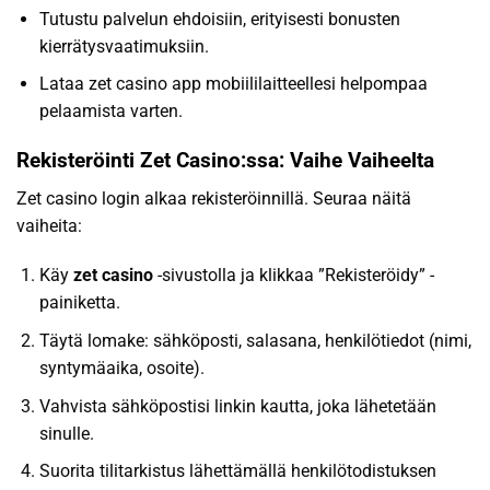
Tutustu palvelun ehdoisiin, erityisesti bonusten
kierrätysvaatimuksiin.
Lataa zet casino app mobiililaitteellesi helpompaa
pelaamista varten.
Rekisteröinti Zet Casino:ssa: Vaihe Vaiheelta
Zet casino login alkaa rekisteröinnillä. Seuraa näitä
vaiheita:
Käy
zet casino
-sivustolla ja klikkaa ”Rekisteröidy” -
painiketta.
Täytä lomake: sähköposti, salasana, henkilötiedot (nimi,
syntymäaika, osoite).
Vahvista sähköpostisi linkin kautta, joka lähetetään
sinulle.
Suorita tilitarkistus lähettämällä henkilötodistuksen