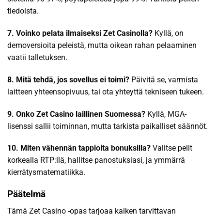
tiedoista.
7. Voinko pelata ilmaiseksi Zet Casinolla?
Kyllä, on
demoversioita peleistä, mutta oikean rahan pelaaminen
vaatii talletuksen.
8. Mitä tehdä, jos sovellus ei toimi?
Päivitä se, varmista
laitteen yhteensopivuus, tai ota yhteyttä tekniseen tukeen.
9. Onko Zet Casino laillinen Suomessa?
Kyllä, MGA-
lisenssi sallii toiminnan, mutta tarkista paikalliset säännöt.
10. Miten vähennän tappioita bonuksilla?
Valitse pelit
korkealla RTP:llä, hallitse panostuksiasi, ja ymmärrä
kierrätysmatematiikka.
Päätelmä
Tämä Zet Casino -opas tarjoaa kaiken tarvittavan