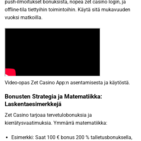
push-ilmoitukset bonuksista, nopea zet casino login, ja
offline-tila tiettyihin toimintoihin. Käytä sitä mukavuuden
vuoksi matkoilla.
Video-opas Zet Casino App:n asentamisesta ja käytöstä.
Bonusten Strategia ja Matematiikka:
Laskentaesimerkkejä
Zet Casino tarjoaa tervetulobonuksia ja
kierrätysvaatimuksia. Ymmärrä matematiikka:
Esimerkki: Saat 100 € bonus 200 % talletusbonuksella,