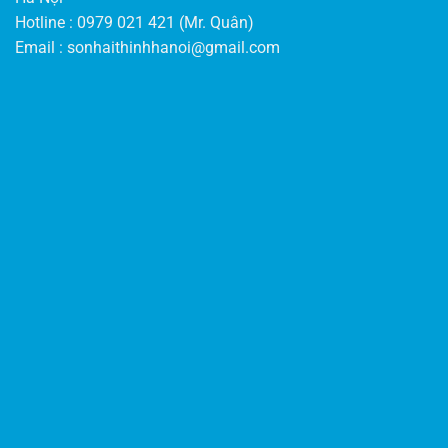
Hotline : 0979 021 421 (Mr. Quân)
Email :
sonhaithinhhanoi@gmail.com