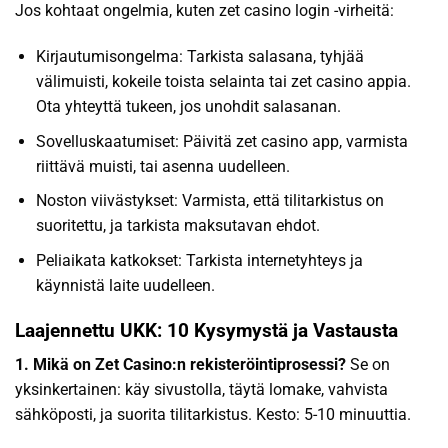
Jos kohtaat ongelmia, kuten zet casino login -virheitä:
Kirjautumisongelma: Tarkista salasana, tyhjää
välimuisti, kokeile toista selainta tai zet casino appia.
Ota yhteyttä tukeen, jos unohdit salasanan.
Sovelluskaatumiset: Päivitä zet casino app, varmista
riittävä muisti, tai asenna uudelleen.
Noston viivästykset: Varmista, että tilitarkistus on
suoritettu, ja tarkista maksutavan ehdot.
Peliaikata katkokset: Tarkista internetyhteys ja
käynnistä laite uudelleen.
Laajennettu UKK: 10 Kysymystä ja Vastausta
1. Mikä on Zet Casino:n rekisteröintiprosessi?
Se on
yksinkertainen: käy sivustolla, täytä lomake, vahvista
sähköposti, ja suorita tilitarkistus. Kesto: 5-10 minuuttia.