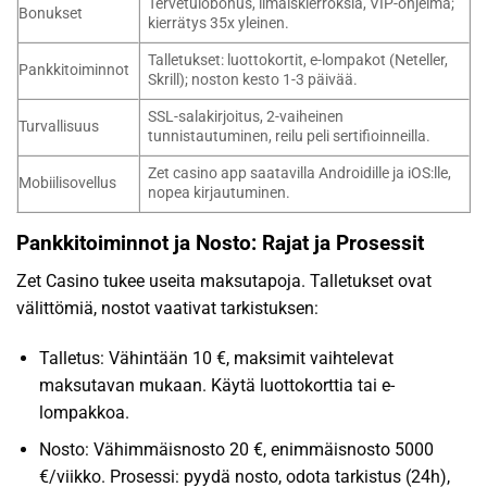
Tervetulobonus, ilmaiskierroksia, VIP-ohjelma;
Bonukset
kierrätys 35x yleinen.
Talletukset: luottokortit, e-lompakot (Neteller,
Pankkitoiminnot
Skrill); noston kesto 1-3 päivää.
SSL-salakirjoitus, 2-vaiheinen
Turvallisuus
tunnistautuminen, reilu peli sertifioinneilla.
Zet casino app saatavilla Androidille ja iOS:lle,
Mobiilisovellus
nopea kirjautuminen.
Pankkitoiminnot ja Nosto: Rajat ja Prosessit
Zet Casino tukee useita maksutapoja. Talletukset ovat
välittömiä, nostot vaativat tarkistuksen:
Talletus: Vähintään 10 €, maksimit vaihtelevat
maksutavan mukaan. Käytä luottokorttia tai e-
lompakkoa.
Nosto: Vähimmäisnosto 20 €, enimmäisnosto 5000
€/viikko. Prosessi: pyydä nosto, odota tarkistus (24h),