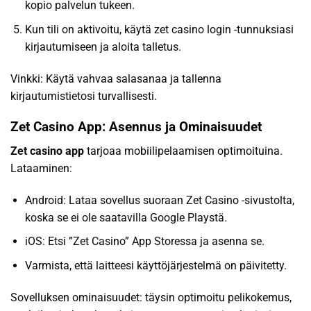
kopio palvelun tukeen.
Kun tili on aktivoitu, käytä zet casino login -tunnuksiasi
kirjautumiseen ja aloita talletus.
Vinkki: Käytä vahvaa salasanaa ja tallenna
kirjautumistietosi turvallisesti.
Zet Casino App: Asennus ja Ominaisuudet
Zet casino app
tarjoaa mobiilipelaamisen optimoituina.
Lataaminen:
Android: Lataa sovellus suoraan Zet Casino -sivustolta,
koska se ei ole saatavilla Google Playstä.
iOS: Etsi ”Zet Casino” App Storessa ja asenna se.
Varmista, että laitteesi käyttöjärjestelmä on päivitetty.
Sovelluksen ominaisuudet: täysin optimoitu pelikokemus,