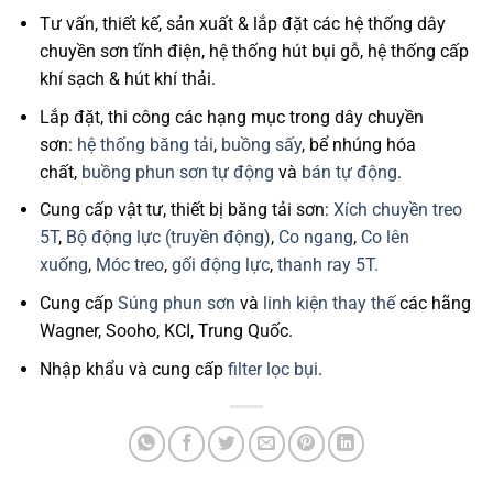
Tư vấn, thiết kế, sản xuất & lắp đặt các hệ thống dây
chuyền sơn tĩnh điện, hệ thống hút bụi gỗ, hệ thống cấp
khí sạch & hút khí thải.
Lắp đặt, thi công các hạng mục trong dây chuyền
sơn:
hệ thống băng tải
,
buồng sấy
, bể nhúng hóa
chất,
buồng phun sơn tự động
và
bán tự động
.
Cung cấp vật tư, thiết bị băng tải sơn:
Xích chuyền treo
5T
,
Bộ động lực (truyền động)
,
Co ngang
,
Co lên
xuống
,
Móc treo
,
gối động lực
,
thanh ray 5T.
Cung cấp
Súng phun sơn
và
linh kiện thay thế
các hãng
Wagner, Sooho, KCI, Trung Quốc.
Nhập khẩu và cung cấp
filter lọc bụi
.