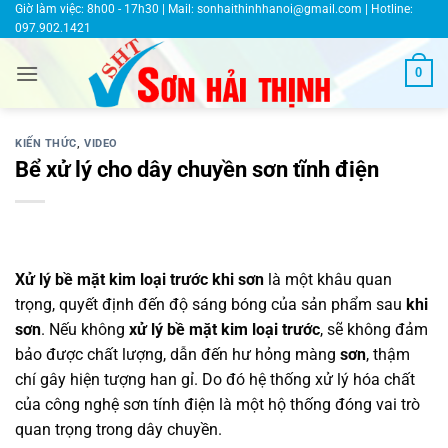
Bỏ
Giờ làm việc: 8h00 - 17h30 | Mail:
sonhaithinhhanoi@gmail.com
| Hotline:
097.902.1421
qua
nội
0
dung
KIẾN THỨC
,
VIDEO
Bể xử lý cho dây chuyền sơn tĩnh điện
Xử lý bề mặt kim loại trước khi sơn
là một khâu quan
trọng, quyết định đến độ sáng bóng của sản phẩm sau
khi
sơn
. Nếu không
xử lý bề mặt kim loại trước
, sẽ không đảm
bảo được chất lượng, dẫn đến hư hỏng màng
sơn
, thậm
chí gây hiện tượng han gỉ. Do đó hệ thống xử lý hóa chất
của công nghệ sơn tính điện là một hộ thống đóng vai trò
quan trọng trong dây chuyền.