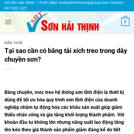
Bỏ
Giờ làm việc: 8h00 - 17h30 | Mail:
sonhaithinhhanoi@gmail.com
| Hotline:
097.902.1421
qua
nội
0
dung
KIẾN THỨC
Tại sao cần có băng tải xích treo trong dây
chuyền sơn?
Băng chuyền, móc treo hệ thống sơn tĩnh điện là thiết bị
dùng để tối ưu hóa quy trình sơn tĩnh điện của doanh
nghiệp nhằm tự động hóa các khâu sản xuất giúp giảm
thiểu nhân công và gia tăng khối lượng thành phẩm. Với
khoản đầu tư không lớn nhưng năng suất lao động tăng
lên kéo theo giá thành sản phẩm giảm đáng kể do tiết