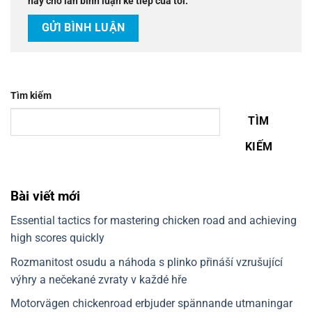
này cho lần bình luận kế tiếp của tôi.
Tìm kiếm
TÌM
KIẾM
Bài viết mới
Essential tactics for mastering chicken road and achieving
high scores quickly
Rozmanitost osudu a náhoda s plinko přináší vzrušující
výhry a nečekané zvraty v každé hře
Motorvägen chickenroad erbjuder spännande utmaningar