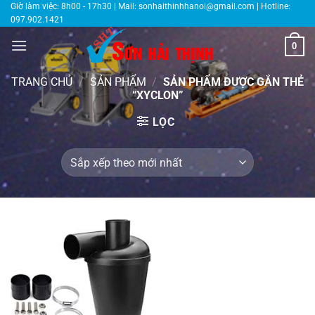
Bỏ
Giờ làm việc: 8h00 - 17h30 | Mail:
sonhaithinhhanoi@gmail.com
| Hotline:
097.902.1421
qua
nội
0
dung
TRANG CHỦ
/
SẢN PHẨM
/
SẢN PHẨM ĐƯỢC GẮN THẺ
“XYCLON”
LỌC