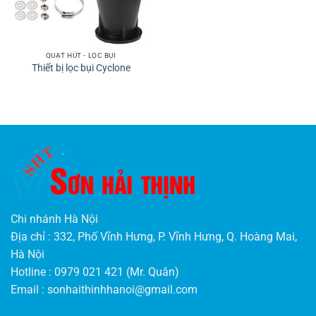
QUẠT HÚT - LỌC BỤI
Thiết bị lọc bụi Cyclone
Chi nhánh Hà Nội
Địa chỉ : 332, Phố Vĩnh Hưng, P. Vĩnh Hưng, Q. Hoàng Mai,
Hà Nội
Hotline : 0979 021 421 (Mr. Quân)
Email :
sonhaithinhhanoi@gmail.com