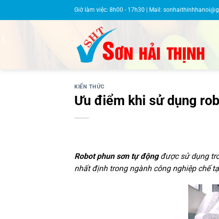
Bỏ
Giờ làm việc: 8h00 - 17h30 | Mail:
sonhaithinhhanoi@
qua
nội
dung
KIẾN THỨC
Ưu điểm khi sử dụng rob
Robot phun sơn tự động
được sử dụng tro
nhất định trong ngành công nghiệp chế tạ