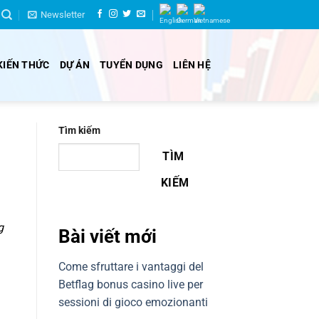
Newsletter
KIẾN THỨC
DỰ ÁN
TUYỂN DỤNG
LIÊN HỆ
Tìm kiếm
TÌM
KIẾM
g
Bài viết mới
Come sfruttare i vantaggi del
Betflag bonus casino live per
sessioni di gioco emozionanti