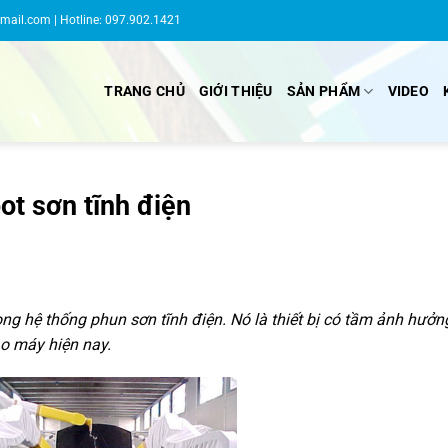
gmail.com
| Hotline: 097.902.1421
TRANG CHỦ
GIỚI THIỆU
SẢN PHẨM
VIDEO
ot sơn tĩnh điện
ng hệ thống phun sơn tĩnh điện. Nó là thiết bị có tầm ảnh hưởn
o máy hiện nay.