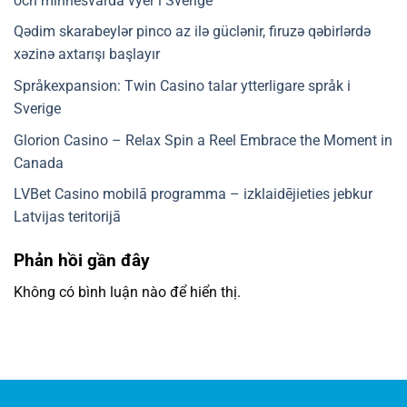
och minnesvärda vyer i Sverige
Qədim skarabeylər pinco az ilə güclənir, firuzə qəbirlərdə
xəzinə axtarışı başlayır
Språkexpansion: Twin Casino talar ytterligare språk i
Sverige
Glorion Casino – Relax Spin a Reel Embrace the Moment in
Canada
LVBet Casino mobilā programma – izklaidējieties jebkur
Latvijas teritorijā
Phản hồi gần đây
Không có bình luận nào để hiển thị.