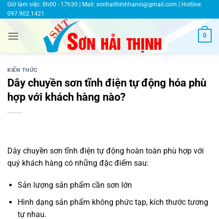
Bỏ
Giờ làm việc: 8h00 - 17h30 | Mail:
sonhaithinhhanoi@gmail.com
| Hotline:
097.902.1421
qua
nội
0
dung
KIẾN THỨC
Dây chuyền sơn tĩnh điện tự động hóa phù
hợp với khách hàng nào?
Dây chuyền sơn tĩnh điện tự động hoàn toàn phù hợp với
quý khách hàng có những đặc điểm sau:
Sản lượng sản phẩm cần sơn lớn
Hình dạng sản phẩm không phức tạp, kích thước tương
tự nhau.