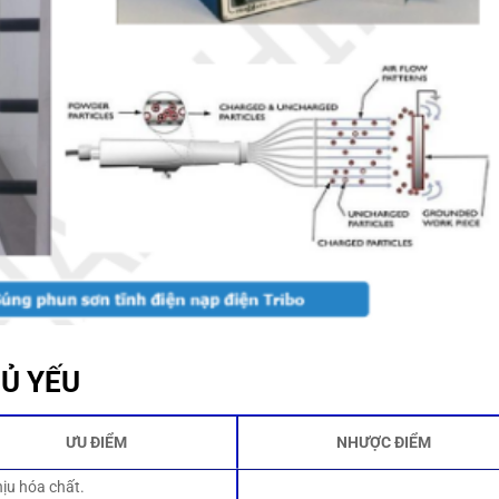
HỦ YẾU
ƯU ĐIỂM
NHƯỢC ĐIỂM
ịu hóa chất.