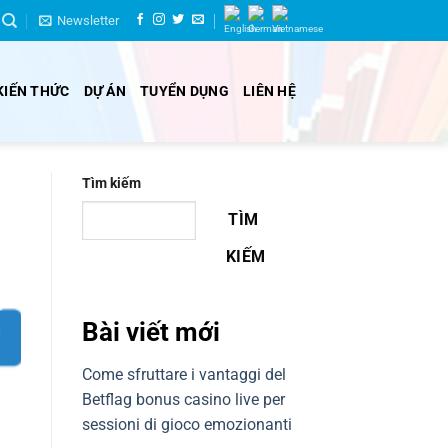
Newsletter
KIẾN THỨC
DỰ ÁN
TUYỂN DỤNG
LIÊN HỆ
Tìm kiếm
TÌM
KIẾM
Bài viết mới
Come sfruttare i vantaggi del
Betflag bonus casino live per
sessioni di gioco emozionanti