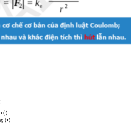
:
 (-)
ng (+)