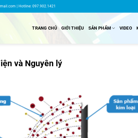
gmail.com
| Hotline: 097.902.1421
TRANG CHỦ
GIỚI THIỆU
SẢN PHẨM
VIDEO
điện và Nguyên lý