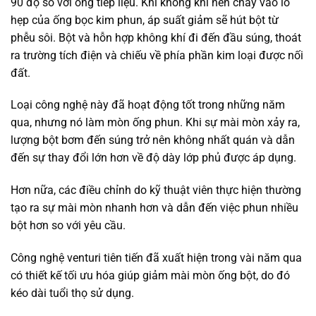
90 độ so với ống tiếp liệu. Khi không khí nén chảy vào lỗ
hẹp của ống bọc kim phun, áp suất giảm sẽ hút bột từ
phễu sôi. Bột và hỗn hợp không khí đi đến đầu súng, thoát
ra trường tích điện và chiếu về phía phần kim loại được nối
đất.
Loại công nghệ này đã hoạt động tốt trong những năm
qua, nhưng nó làm mòn ống phun. Khi sự mài mòn xảy ra,
lượng bột bơm đến súng trở nên không nhất quán và dẫn
đến sự thay đổi lớn hơn về độ dày lớp phủ được áp dụng.
Hơn nữa, các điều chỉnh do kỹ thuật viên thực hiện thường
tạo ra sự mài mòn nhanh hơn và dẫn đến việc phun nhiều
bột hơn so với yêu cầu.
Công nghệ venturi tiên tiến đã xuất hiện trong vài năm qua
có thiết kế tối ưu hóa giúp giảm mài mòn ống bột, do đó
kéo dài tuổi thọ sử dụng.