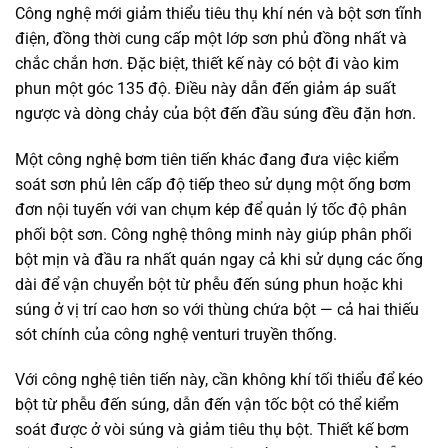
Công nghệ mới giảm thiểu tiêu thụ khí nén và bột sơn tĩnh
điện, đồng thời cung cấp một lớp sơn phủ đồng nhất và
chắc chắn hơn. Đặc biệt, thiết kế này có bột đi vào kim
phun một góc 135 độ. Điều này dẫn đến giảm áp suất
ngược và dòng chảy của bột đến đầu súng đều đặn hơn.
Một công nghệ bơm tiên tiến khác đang đưa việc kiểm
soát sơn phủ lên cấp độ tiếp theo sử dụng một ống bơm
đơn nội tuyến với van chụm kép để quản lý tốc độ phân
phối bột sơn. Công nghệ thông minh này giúp phân phối
bột mịn và đầu ra nhất quán ngay cả khi sử dụng các ống
dài để vận chuyển bột từ phễu đến súng phun hoặc khi
súng ở vị trí cao hơn so với thùng chứa bột — cả hai thiếu
sót chính của công nghệ venturi truyền thống.
Với công nghệ tiên tiến này, cần không khí tối thiểu để kéo
bột từ phễu đến súng, dẫn đến vận tốc bột có thể kiểm
soát được ở vòi súng và giảm tiêu thụ bột. Thiết kế bơm