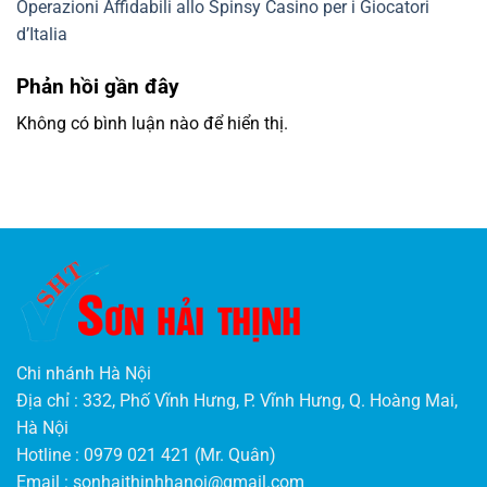
Operazioni Affidabili allo Spinsy Casino per i Giocatori
d’Italia
Phản hồi gần đây
Không có bình luận nào để hiển thị.
Chi nhánh Hà Nội
Địa chỉ : 332, Phố Vĩnh Hưng, P. Vĩnh Hưng, Q. Hoàng Mai,
Hà Nội
Hotline : 0979 021 421 (Mr. Quân)
Email :
sonhaithinhhanoi@gmail.com