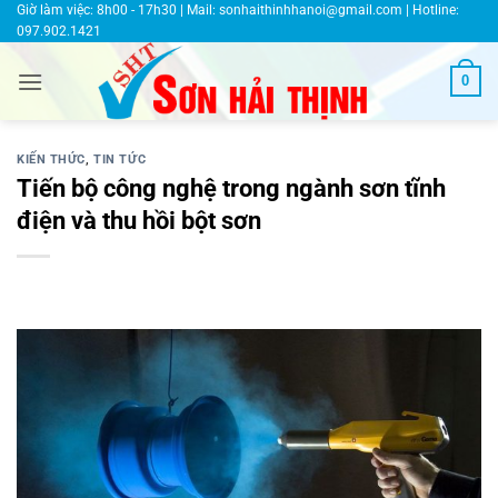
Bỏ
Giờ làm việc: 8h00 - 17h30 | Mail:
sonhaithinhhanoi@gmail.com
| Hotline:
097.902.1421
qua
nội
0
dung
KIẾN THỨC
,
TIN TỨC
Tiến bộ công nghệ trong ngành sơn tĩnh
điện và thu hồi bột sơn