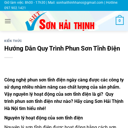
Bỏ
Giờ làm việc: 8h00 - 17h30 | Mail:
sonhaithinhhanoi@gmail.com
| Hotline:
097.902.1421
qua
nội
0
dung
KIẾN THỨC
Hướng Dẫn Quy Trình Phun Sơn Tĩnh Điện
Công nghệ phun sơn tĩnh điện ngày càng được các công ty
sử dụng nhiều nhằm nâng cao chất lượng của sản phẩm.
Vậy nguyên lý hoạt động của sơn tĩnh điện là gì? Quy
trình phun sơn tĩnh điện như nào? Hãy cùng Sơn Hải Thịnh
Hà Nội tìm hiểu nhé!
Nguyên lý hoạt động của sơn tĩnh điện
Nguyên lý sơn tĩnh điện được hoạt động bằng cách sơn