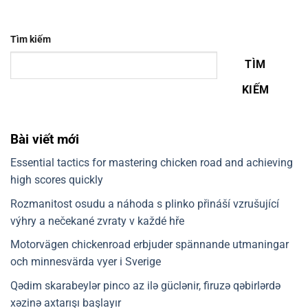
Tìm kiếm
TÌM
KIẾM
Bài viết mới
Essential tactics for mastering chicken road and achieving
high scores quickly
Rozmanitost osudu a náhoda s plinko přináší vzrušující
výhry a nečekané zvraty v každé hře
Motorvägen chickenroad erbjuder spännande utmaningar
och minnesvärda vyer i Sverige
Qədim skarabeylər pinco az ilə güclənir, firuzə qəbirlərdə
xəzinə axtarışı başlayır