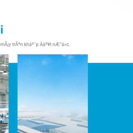
i
mÃ¡y trÃªn kháº¯p Äáº¥t nÆ°á»c.