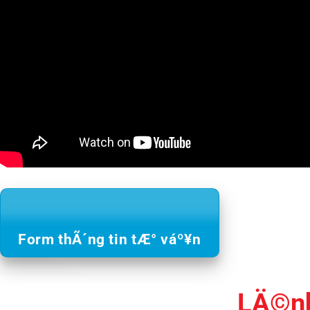
Form thÃ´ng tin tÆ° váº¥n
LÄ©nh