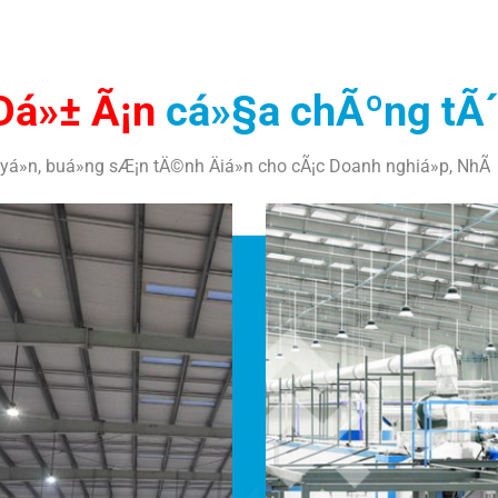
Dá»± Ã¡n
cá»§a chÃºng tÃ´
á»n, buá»ng sÆ¡n tÄ©nh Äiá»n cho cÃ¡c Doanh nghiá»p, NhÃ 