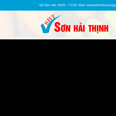
Bỏ
Giờ làm việc: 8h00 - 17h30 | Mail:
sonhaithinhhanoi@
qua
nội
dung