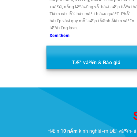
xuáº¥t, nÄng lÆ°á»£ng vÃ bá»t sÆ¡n tiÃªu th
Tiá»n xá»­ lÃ½ bá» máº·t hiá»u quáº£. PhÃ¹
há»£p vá»i quy mÃ´ sÆ¡n tÄ©nh Äiá»n sáº£n
lÆ°á»£ng lá»n.
Xem thêm
TÆ° váº¥n & Báo giá
HÆ¡n
10 nÄm
kinh nghiá»m tÆ° váº¥n-lá