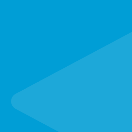
Buá»ng phun
sÆ¡n tÄ©nh
Äiá»n