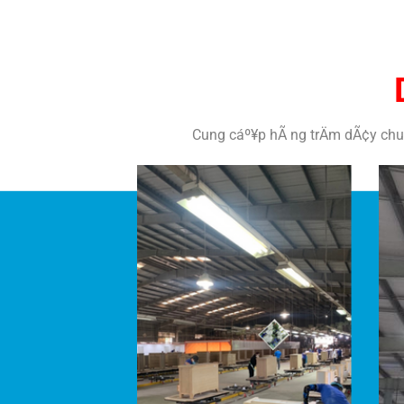
Cung cáº¥p hÃ ng trÄm dÃ¢y chuy