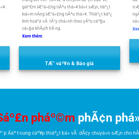
á»¥.
giáº£m lÆ°á»£ng tiÃªu thá»¥ bá»t sÆ¡n, tiáº¿t
trÆ
kiá»m nÄng lÆ°á»£ng tiÃªu thá»¥. Thiáº¿t káº¿
ngÃ
linh hoáº¡t vÃ tÃ¹y chá»nh theo yÃªu cáº§u
sá»
cá»§a khÃ¡ch hÃ ng.
Xe
Xem thêm
TÆ° váº¥n & Báo giá
Sáº£n pháº©m
phÃ¢n phá»
º¯p Äáº·t-cung cáº¥p thiáº¿t bá» vÃ dÃ¢y chuyá»n sÆ¡n cho hÃ