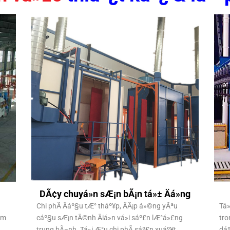
DÃ¢y chuyá»n sÆ¡n bÃ¡n tá»± Äá»ng
Chi phÃ­ Äáº§u tÆ° tháº¥p, ÄÃ¡p á»©ng yÃªu
Tá»
£m
cáº§u sÆ¡n tÄ©nh Äiá»n vá»i sáº£n lÆ°á»£ng
tro
trung bÃ¬nh. Tá»i Æ°u chi phÃ­ sáº£n xuáº¥t,
dáº