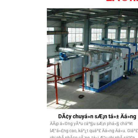
DÃ¢y chuyá»n sÆ¡n tá»± Äá»ng
ÄÃ¡p á»©ng yÃªu cáº§u sÆ¡n phá»§ cháº¥t
lÆ°á»£ng cao, káº¿t quáº£ Äá»ng Äá»u. Giáº
chi phÃ­ nhÃ¢n cÃ´ng, tá»i Æ°u chi phÃ­ sáº£n