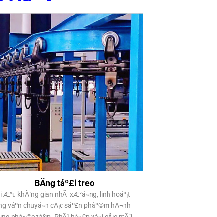
BÄng táº£i treo
i Æ°u khÃ´ng gian nhÃ xÆ°á»ng, linh hoáº¡t
ng váº­n chuyá»n cÃ¡c sáº£n pháº©m hÃ¬nh
¡ng phá»©c táº¡p.
PhÃ¹ há»£p vá»i cÃ¡c mÃ´i