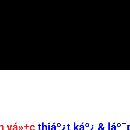
 vá»±c
thiáº¿t káº¿ & láº¯p