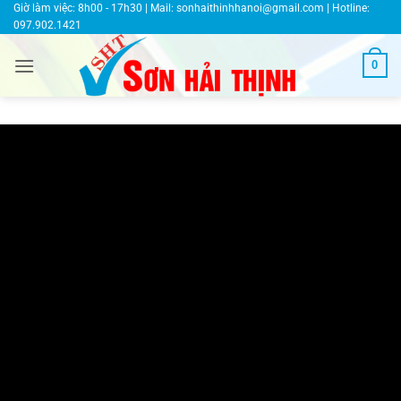
Bỏ
Giờ làm việc: 8h00 - 17h30 | Mail:
sonhaithinhhanoi@gmail.com
| Hotline:
097.902.1421
qua
nội
0
dung