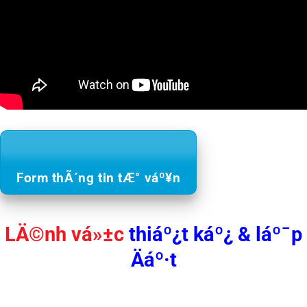
Form thÃ´ng tin tÆ° váº¥n
LÄ©nh vá»±c
thiáº¿t káº¿ & láº¯p
Äáº·t