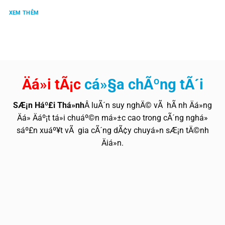
XEM THÊM
Äá»i tÃ¡c
cá»§a chÃºng tÃ´i
SÆ¡n Háº£i Thá»nh
Â luÃ´n suy nghÄ© vÃ hÃ nh Äá»ng
Äá» Äáº¡t tá»i chuáº©n má»±c cao trong cÃ´ng nghá»
sáº£n xuáº¥t vÃ gia cÃ´ng dÃ¢y chuyá»n sÆ¡n tÄ©nh
Äiá»n.