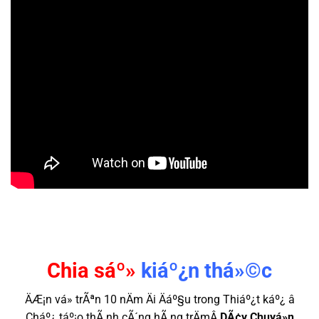
Chia sáº»
kiáº¿n thá»©c
ÄÆ¡n vá» trÃªn 10 nÄm Äi Äáº§u trong Thiáº¿t káº¿ â
Cháº¿ táº¡o thÃ nh cÃ´ng hÃ ng trÄmÂ
DÃ¢y Chuyá»n