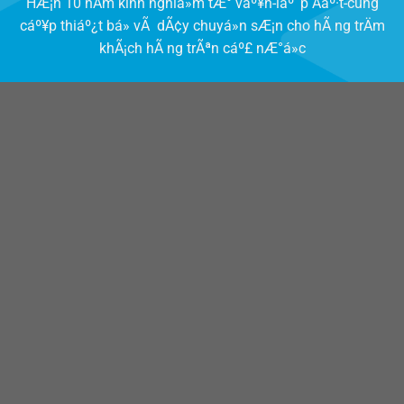
HÆ¡n 10 nÄm kinh nghiá»m tÆ° váº¥n-láº¯p Äáº·t-cung
cáº¥p thiáº¿t bá» vÃ dÃ¢y chuyá»n sÆ¡n cho hÃ ng trÄm
khÃ¡ch hÃ ng trÃªn cáº£ nÆ°á»c