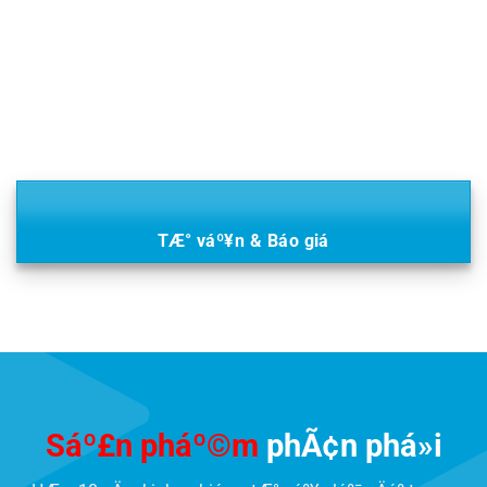
TÆ° váº¥n & Báo giá
Sáº£n pháº©m
phÃ¢n phá»i