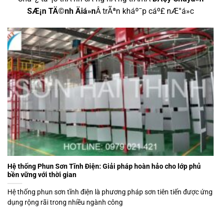
SÆ¡n TÄ©nh Äiá»n
Â trÃªn kháº¯p cáº£ nÆ°á»c
Hệ thống Phun Sơn Tĩnh Điện: Giải pháp hoàn hảo cho lớp phủ
bền vững với thời gian
Hệ thống phun sơn tĩnh điện là phương pháp sơn tiên tiến được ứng
dụng rộng rãi trong nhiều ngành công