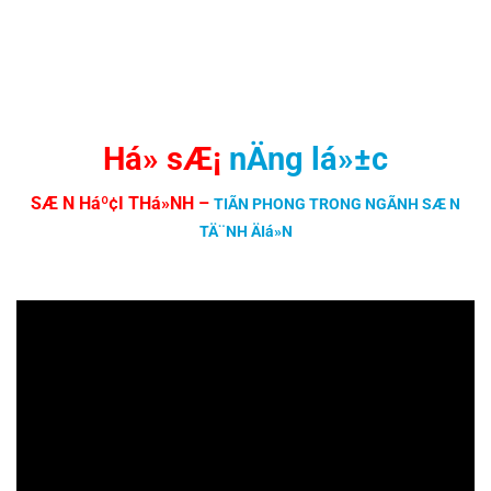
Há» sÆ¡
nÄng lá»±c
SÆ N Háº¢I THá»NH
–
TIÃN PHONG TRONG NGÃNH SÆ N
TÄ¨NH ÄIá»N