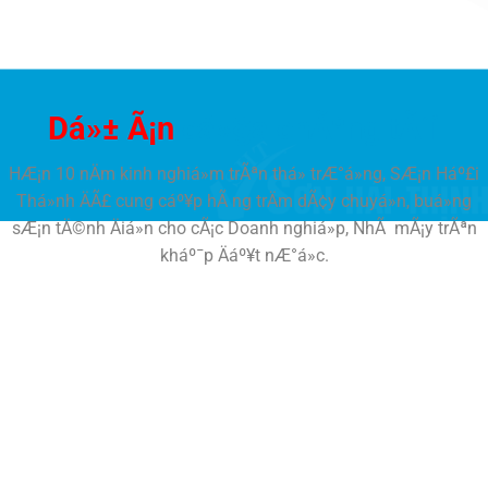
Dá»± Ã¡n
cá»§a chÃºng tÃ´i
HÆ¡n 10 nÄm kinh nghiá»m trÃªn thá» trÆ°á»ng, SÆ¡n Háº£i
Thá»nh ÄÃ£ cung cáº¥p hÃ ng trÄm dÃ¢y chuyá»n, buá»ng
sÆ¡n tÄ©nh Äiá»n cho cÃ¡c Doanh nghiá»p, NhÃ mÃ¡y trÃªn
kháº¯p Äáº¥t nÆ°á»c.