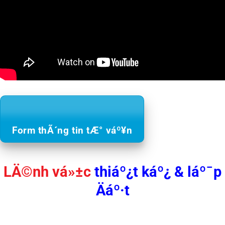
Form thÃ´ng tin tÆ° váº¥n
LÄ©nh vá»±c
thiáº¿t káº¿ & láº¯p
Äáº·t