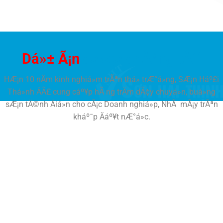
Dá»± Ã¡n
cá»§a chÃºng tÃ´i
HÆ¡n 10 nÄm kinh nghiá»m trÃªn thá» trÆ°á»ng, SÆ¡n Háº£i
Thá»nh ÄÃ£ cung cáº¥p hÃ ng trÄm dÃ¢y chuyá»n, buá»ng
sÆ¡n tÄ©nh Äiá»n cho cÃ¡c Doanh nghiá»p, NhÃ mÃ¡y trÃªn
kháº¯p Äáº¥t nÆ°á»c.