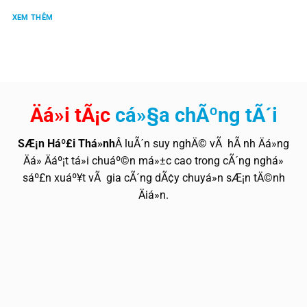
XEM THÊM
Äá»i tÃ¡c
cá»§a chÃºng tÃ´i
SÆ¡n Háº£i Thá»nh
Â luÃ´n suy nghÄ© vÃ hÃ nh Äá»ng
Äá» Äáº¡t tá»i chuáº©n má»±c cao trong cÃ´ng nghá»
sáº£n xuáº¥t vÃ gia cÃ´ng dÃ¢y chuyá»n sÆ¡n tÄ©nh
Äiá»n.