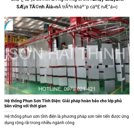
SÆ¡n TÄ©nh Äiá»n
Â trÃªn kháº¯p cáº£ nÆ°á»c
Hệ thống Phun Sơn Tĩnh Điện: Giải pháp hoàn hảo cho lớp phủ
bền vững với thời gian
Hệ thống phun sơn tĩnh điện là phương pháp sơn tiên tiến được ứng
dụng rộng rãi trong nhiều ngành công