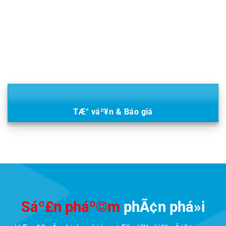
TÆ° váº¥n & Báo giá
Sáº£n pháº©m
phÃ¢n phá»i