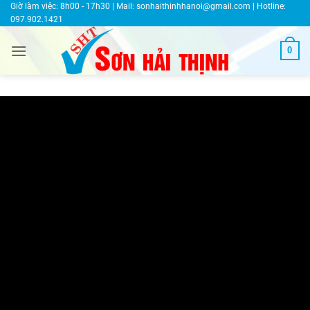
Bỏ
Giờ làm việc: 8h00 - 17h30 | Mail:
sonhaithinhhanoi@gmail.com
| Hotline:
097.902.1421
qua
nội
0
dung