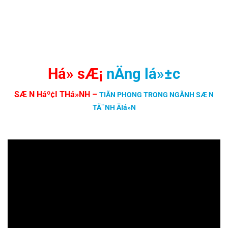
Há» sÆ¡
nÄng lá»±c
SÆ N Háº¢I THá»NH
–
TIÃN PHONG TRONG NGÃNH SÆ N
TÄ¨NH ÄIá»N