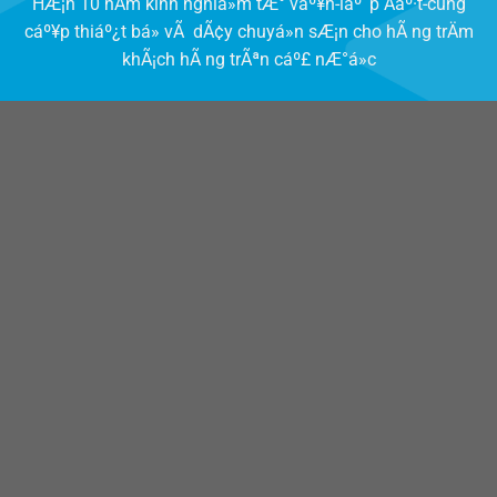
HÆ¡n 10 nÄm kinh nghiá»m tÆ° váº¥n-láº¯p Äáº·t-cung
cáº¥p thiáº¿t bá» vÃ dÃ¢y chuyá»n sÆ¡n cho hÃ ng trÄm
khÃ¡ch hÃ ng trÃªn cáº£ nÆ°á»c