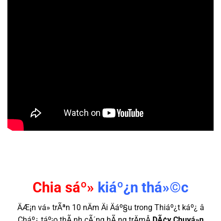
Chia sáº»
kiáº¿n thá»©c
ÄÆ¡n vá» trÃªn 10 nÄm Äi Äáº§u trong Thiáº¿t káº¿ â
Cháº¿ táº¡o thÃ nh cÃ´ng hÃ ng trÄmÂ
DÃ¢y Chuyá»n