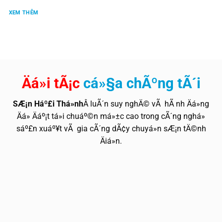
XEM THÊM
Äá»i tÃ¡c
cá»§a chÃºng tÃ´i
SÆ¡n Háº£i Thá»nh
Â luÃ´n suy nghÄ© vÃ hÃ nh Äá»ng
Äá» Äáº¡t tá»i chuáº©n má»±c cao trong cÃ´ng nghá»
sáº£n xuáº¥t vÃ gia cÃ´ng dÃ¢y chuyá»n sÆ¡n tÄ©nh
Äiá»n.