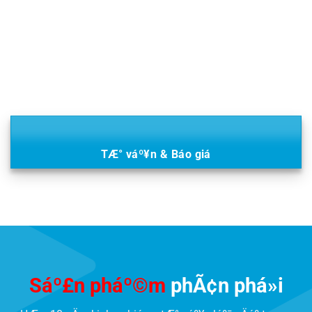
TÆ° váº¥n & Báo giá
Sáº£n pháº©m
phÃ¢n phá»i