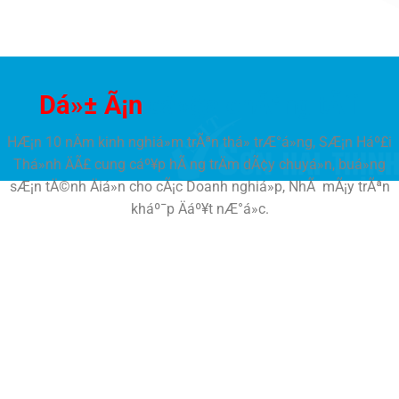
Dá»± Ã¡n
cá»§a chÃºng tÃ´i
HÆ¡n 10 nÄm kinh nghiá»m trÃªn thá» trÆ°á»ng, SÆ¡n Háº£i
Thá»nh ÄÃ£ cung cáº¥p hÃ ng trÄm dÃ¢y chuyá»n, buá»ng
sÆ¡n tÄ©nh Äiá»n cho cÃ¡c Doanh nghiá»p, NhÃ mÃ¡y trÃªn
kháº¯p Äáº¥t nÆ°á»c.