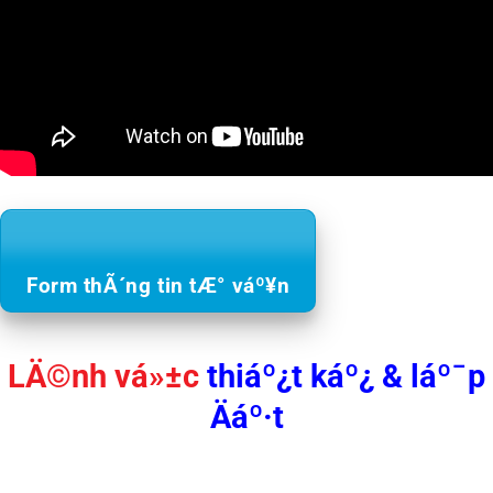
Form thÃ´ng tin tÆ° váº¥n
LÄ©nh vá»±c
thiáº¿t káº¿ & láº¯p
Äáº·t