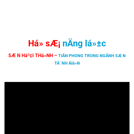
Há» sÆ¡
nÄng lá»±c
SÆ N Háº¢I THá»NH
–
TIÃN PHONG TRONG NGÃNH SÆ N
TÄ¨NH ÄIá»N