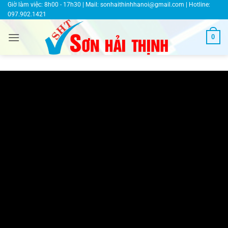
Bỏ
Giờ làm việc: 8h00 - 17h30 | Mail:
sonhaithinhhanoi@gmail.com
| Hotline:
097.902.1421
qua
nội
0
dung