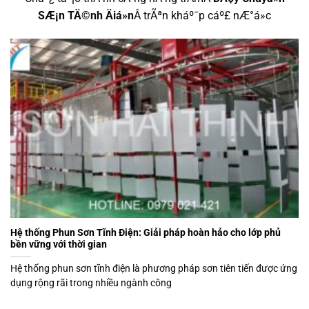
SÆ¡n TÄ©nh Äiá»n
Â trÃªn kháº¯p cáº£ nÆ°á»c
Hệ thống Phun Sơn Tĩnh Điện: Giải pháp hoàn hảo cho lớp phủ
bền vững với thời gian
Hệ thống phun sơn tĩnh điện là phương pháp sơn tiên tiến được ứng
dụng rộng rãi trong nhiều ngành công