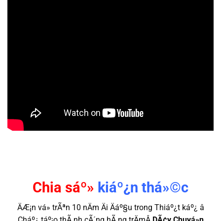
Chia sáº»
kiáº¿n thá»©c
ÄÆ¡n vá» trÃªn 10 nÄm Äi Äáº§u trong Thiáº¿t káº¿ â
Cháº¿ táº¡o thÃ nh cÃ´ng hÃ ng trÄmÂ
DÃ¢y Chuyá»n