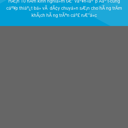
HÆ¡n 10 nÄm kinh nghiá»m tÆ° váº¥n-láº¯p Äáº·t-cung
cáº¥p thiáº¿t bá» vÃ dÃ¢y chuyá»n sÆ¡n cho hÃ ng trÄm
khÃ¡ch hÃ ng trÃªn cáº£ nÆ°á»c