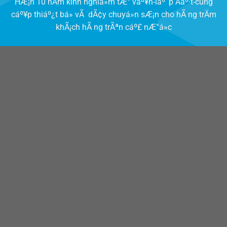
HÆ¡n 10 nÄm kinh nghiá»m tÆ° váº¥n-láº¯p Äáº·t-cung
cáº¥p thiáº¿t bá» vÃ dÃ¢y chuyá»n sÆ¡n cho hÃ ng trÄm
khÃ¡ch hÃ ng trÃªn cáº£ nÆ°á»c