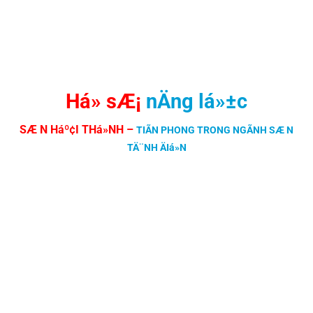
Há» sÆ¡
nÄng lá»±c
SÆ N Háº¢I THá»NH
–
TIÃN PHONG TRONG NGÃNH SÆ N
TÄ¨NH ÄIá»N