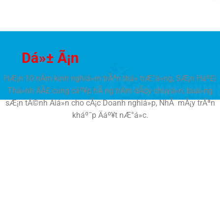
Dá»± Ã¡n
cá»§a chÃºng tÃ´i
HÆ¡n 10 nÄm kinh nghiá»m trÃªn thá» trÆ°á»ng, SÆ¡n Háº£i
Thá»nh ÄÃ£ cung cáº¥p hÃ ng trÄm dÃ¢y chuyá»n, buá»ng
sÆ¡n tÄ©nh Äiá»n cho cÃ¡c Doanh nghiá»p, NhÃ mÃ¡y trÃªn
kháº¯p Äáº¥t nÆ°á»c.