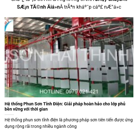
SÆ¡n TÄ©nh Äiá»n
Â trÃªn kháº¯p cáº£ nÆ°á»c
Hệ thống Phun Sơn Tĩnh Điện: Giải pháp hoàn hảo cho lớp phủ
bền vững với thời gian
Hệ thống phun sơn tĩnh điện là phương pháp sơn tiên tiến được ứng
dụng rộng rãi trong nhiều ngành công