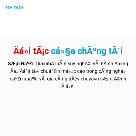
XEM THÊM
Äá»i tÃ¡c
cá»§a chÃºng tÃ´i
SÆ¡n Háº£i Thá»nh
Â luÃ´n suy nghÄ© vÃ hÃ nh Äá»ng
Äá» Äáº¡t tá»i chuáº©n má»±c cao trong cÃ´ng nghá»
sáº£n xuáº¥t vÃ gia cÃ´ng dÃ¢y chuyá»n sÆ¡n tÄ©nh
Äiá»n.