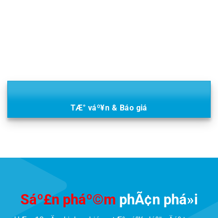
TÆ° váº¥n & Báo giá
Sáº£n pháº©m
phÃ¢n phá»i