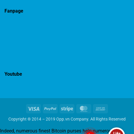
Turniere
und
Fanpage
Aktionen
sorgen
für
zusätzliche
Gewinnchancen
und
Unterhaltung.
Youtube
Visa
PayPal
Stripe
MasterCard
Cash
On
Copyright ® 2014 – 2019 Opp.vn Company. All Rights Reserved
Delivery
Indeed, numerous finest Bitcoin purses help numerous