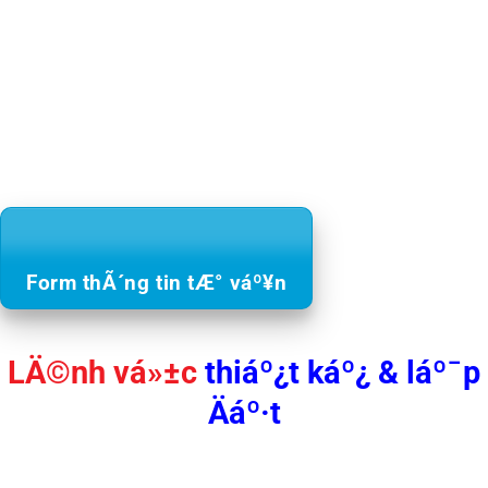
Form thÃ´ng tin tÆ° váº¥n
LÄ©nh vá»±c
thiáº¿t káº¿ & láº¯p
Äáº·t