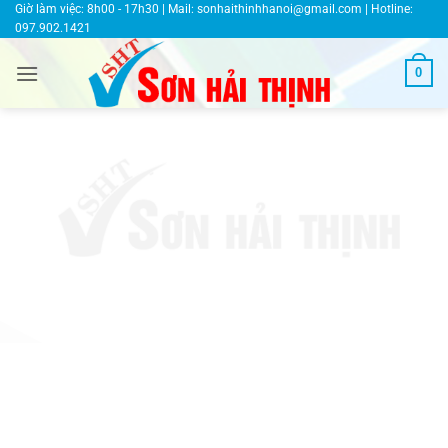
Bỏ
Giờ làm việc: 8h00 - 17h30 | Mail:
sonhaithinhhanoi@gmail.com
| Hotline:
097.902.1421
qua
nội
0
dung