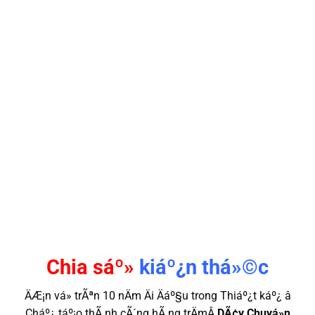
Chia sáº»
kiáº¿n thá»©c
ÄÆ¡n vá» trÃªn 10 nÄm Äi Äáº§u trong Thiáº¿t káº¿ â
Cháº¿ táº¡o thÃ nh cÃ´ng hÃ ng trÄmÂ
DÃ¢y Chuyá»n