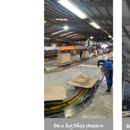
Dá»± Ã¡n DÃ¢y chuyá»n
B