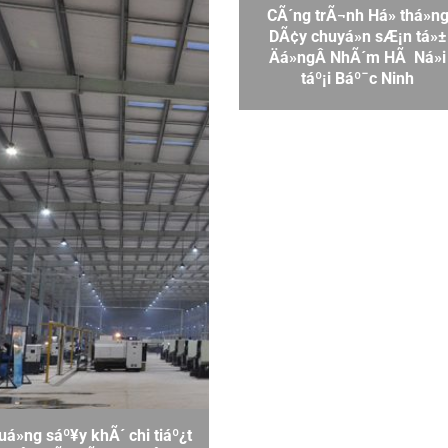
CÃ´ng trÃ¬nh Há» thá»n
DÃ¢y chuyá»n sÆ¡n tá»±
Äá»ng
Â NhÃ´m HÃ Ná»i
táº¡i Báº¯c Ninh
uá»ng sáº¥y khÃ´ chi tiáº¿t