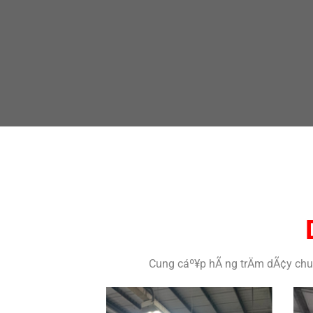
Cung cáº¥p hÃ ng trÄm dÃ¢y chuy