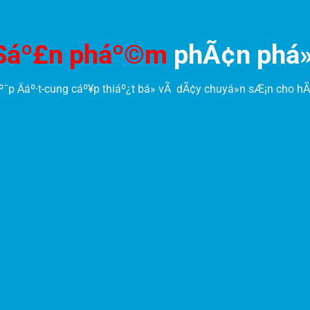
Sáº£n pháº©m
phÃ¢n phá»
º¯p Äáº·t-cung cáº¥p thiáº¿t bá» vÃ dÃ¢y chuyá»n sÆ¡n cho hÃ