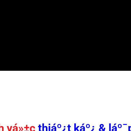
 vá»±c
thiáº¿t káº¿ & láº¯p