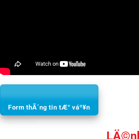
Form thÃ´ng tin tÆ° váº¥n
LÄ©nh