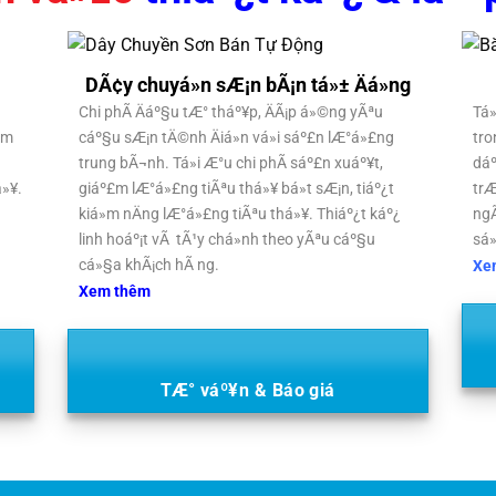
DÃ¢y chuyá»n sÆ¡n bÃ¡n tá»± Äá»ng
Chi phÃ­ Äáº§u tÆ° tháº¥p, ÄÃ¡p á»©ng yÃªu
Tá»
£m
cáº§u sÆ¡n tÄ©nh Äiá»n vá»i sáº£n lÆ°á»£ng
tro
trung bÃ¬nh. Tá»i Æ°u chi phÃ­ sáº£n xuáº¥t,
dáº
á»¥.
giáº£m lÆ°á»£ng tiÃªu thá»¥ bá»t sÆ¡n, tiáº¿t
trÆ
kiá»m nÄng lÆ°á»£ng tiÃªu thá»¥. Thiáº¿t káº¿
ngÃ
linh hoáº¡t vÃ tÃ¹y chá»nh theo yÃªu cáº§u
sá»
cá»§a khÃ¡ch hÃ ng.
Xe
Xem thêm
TÆ° váº¥n & Báo giá