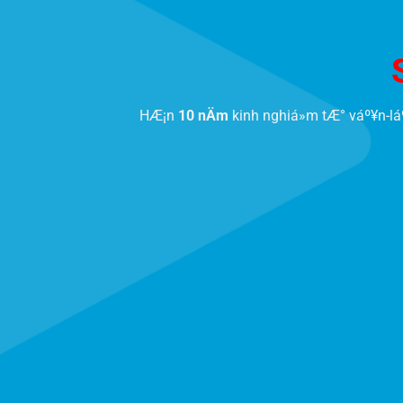
HÆ¡n
10 nÄm
kinh nghiá»m tÆ° váº¥n-lá