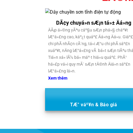
DÃ¢y chuyá»n sÆ¡n tá»± Äá»ng
ÄÃ¡p á»©ng yÃªu cáº§u sÆ¡n phá»§ cháº¥t
lÆ°á»£ng cao, káº¿t quáº£ Äá»ng Äá»u. Giáº
chi phÃ­ nhÃ¢n cÃ´ng, tá»i Æ°u chi phÃ­ sáº£n
xuáº¥t, nÄng lÆ°á»£ng vÃ bá»t sÆ¡n tiÃªu th
Tiá»n xá»­ lÃ½ bá» máº·t hiá»u quáº£. PhÃ¹
há»£p vá»i quy mÃ´ sÆ¡n tÄ©nh Äiá»n sáº£n
lÆ°á»£ng lá»n.
Xem thêm
TÆ° váº¥n & Báo giá