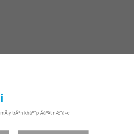
Äiá»n
i
mÃ¡y trÃªn kháº¯p Äáº¥t nÆ°á»c.