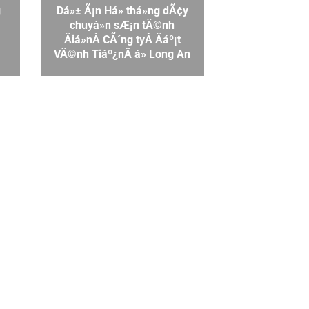
g
Dá»± Ã¡n Há» thá»ng dÃ¢y
chuyá»n sÆ¡n tÄ©nh
Äiá»nÂ CÃ´ng ty
Â Äáº¡t
VÄ©nh Tiáº¿n
Â á» Long An