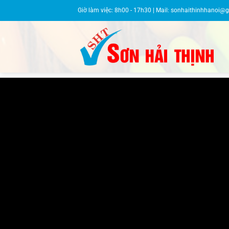
Bỏ
Giờ làm việc: 8h00 - 17h30 | Mail:
sonhaithinhhanoi@
qua
nội
dung