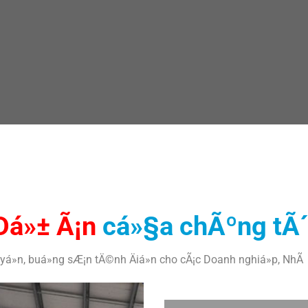
Dá»± Ã¡n
cá»§a chÃºng tÃ´
á»n, buá»ng sÆ¡n tÄ©nh Äiá»n cho cÃ¡c Doanh nghiá»p, NhÃ 