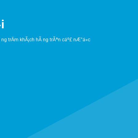
i
 ng trÄm khÃ¡ch hÃ ng trÃªn cáº£ nÆ°á»c
Buá»ng
phun
sÆ¡n
tÄ©nh