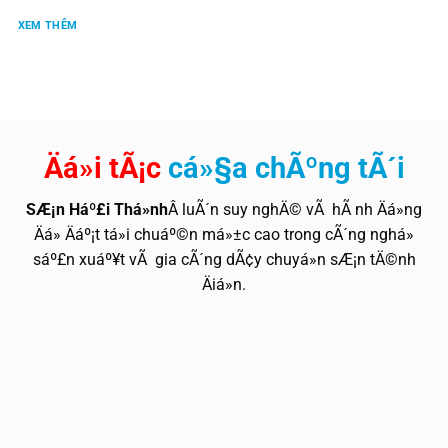
XEM THÊM
Äá»i tÃ¡c
cá»§a chÃºng tÃ´i
SÆ¡n Háº£i Thá»nh
Â luÃ´n suy nghÄ© vÃ hÃ nh Äá»ng
Äá» Äáº¡t tá»i chuáº©n má»±c cao trong cÃ´ng nghá»
sáº£n xuáº¥t vÃ gia cÃ´ng dÃ¢y chuyá»n sÆ¡n tÄ©nh
Äiá»n.