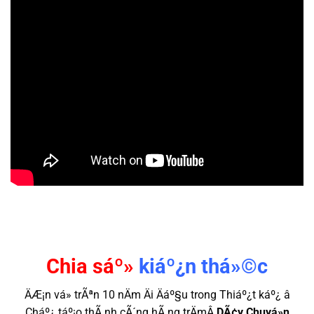
Chia sáº»
kiáº¿n thá»©c
ÄÆ¡n vá» trÃªn 10 nÄm Äi Äáº§u trong Thiáº¿t káº¿ â
Cháº¿ táº¡o thÃ nh cÃ´ng hÃ ng trÄmÂ
DÃ¢y Chuyá»n