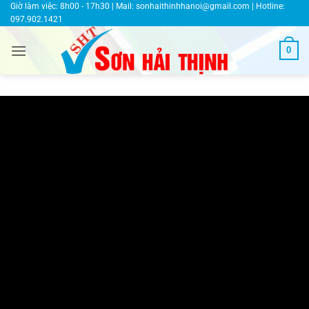
Bỏ
Giờ làm việc: 8h00 - 17h30 | Mail:
sonhaithinhhanoi@gmail.com
| Hotline:
097.902.1421
qua
nội
0
dung