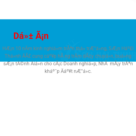
Dá»± Ã¡n
cá»§a chÃºng tÃ´i
HÆ¡n 10 nÄm kinh nghiá»m trÃªn thá» trÆ°á»ng, SÆ¡n Háº£i
Thá»nh ÄÃ£ cung cáº¥p hÃ ng trÄm dÃ¢y chuyá»n, buá»ng
sÆ¡n tÄ©nh Äiá»n cho cÃ¡c Doanh nghiá»p, NhÃ mÃ¡y trÃªn
kháº¯p Äáº¥t nÆ°á»c.