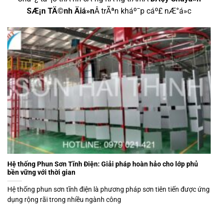
SÆ¡n TÄ©nh Äiá»n
Â trÃªn kháº¯p cáº£ nÆ°á»c
Hệ thống Phun Sơn Tĩnh Điện: Giải pháp hoàn hảo cho lớp phủ
bền vững với thời gian
Hệ thống phun sơn tĩnh điện là phương pháp sơn tiên tiến được ứng
dụng rộng rãi trong nhiều ngành công