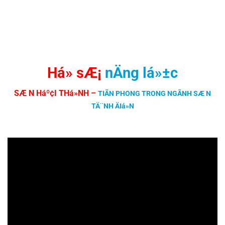
Há» sÆ¡
nÄng lá»±c
SÆ N Háº¢I THá»NH
–
TIÃN PHONG TRONG NGÃNH SÆ N
TÄ¨NH ÄIá»N