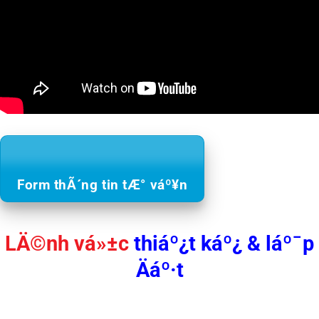
Form thÃ´ng tin tÆ° váº¥n
LÄ©nh vá»±c
thiáº¿t káº¿ & láº¯p
Äáº·t