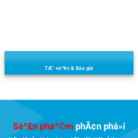
TÆ° váº¥n & Báo giá
Sáº£n pháº©m
phÃ¢n phá»i