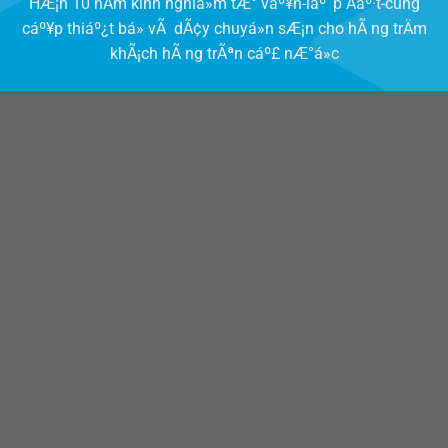
HÆ¡n 10 nÄm kinh nghiá»m tÆ° váº¥n-láº¯p Äáº·t-cung
cáº¥p thiáº¿t bá» vÃ dÃ¢y chuyá»n sÆ¡n cho hÃ ng trÄm
khÃ¡ch hÃ ng trÃªn cáº£ nÆ°á»c