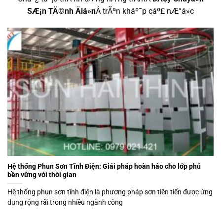
SÆ¡n TÄ©nh Äiá»n
Â trÃªn kháº¯p cáº£ nÆ°á»c
Hệ thống Phun Sơn Tĩnh Điện: Giải pháp hoàn hảo cho lớp phủ
bền vững với thời gian
Hệ thống phun sơn tĩnh điện là phương pháp sơn tiên tiến được ứng
dụng rộng rãi trong nhiều ngành công