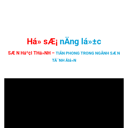
Há» sÆ¡
nÄng lá»±c
SÆ N Háº¢I THá»NH
–
TIÃN PHONG TRONG NGÃNH SÆ N
TÄ¨NH ÄIá»N