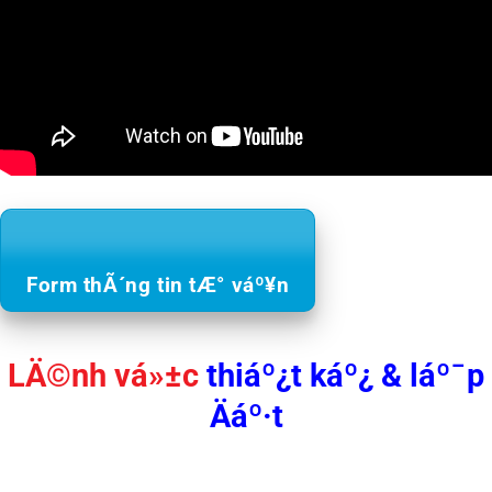
Form thÃ´ng tin tÆ° váº¥n
LÄ©nh vá»±c
thiáº¿t káº¿ & láº¯p
Äáº·t