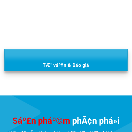
TÆ° váº¥n & Báo giá
Sáº£n pháº©m
phÃ¢n phá»i