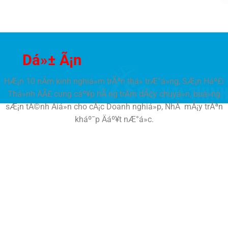
Dá»± Ã¡n
cá»§a chÃºng tÃ´i
HÆ¡n 10 nÄm kinh nghiá»m trÃªn thá» trÆ°á»ng, SÆ¡n Háº£i
Thá»nh ÄÃ£ cung cáº¥p hÃ ng trÄm dÃ¢y chuyá»n, buá»ng
sÆ¡n tÄ©nh Äiá»n cho cÃ¡c Doanh nghiá»p, NhÃ mÃ¡y trÃªn
kháº¯p Äáº¥t nÆ°á»c.