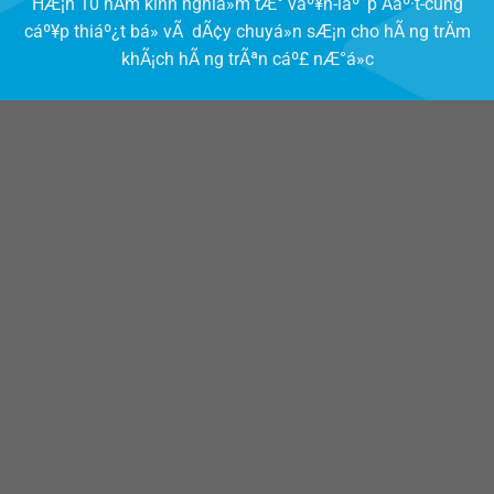
HÆ¡n 10 nÄm kinh nghiá»m tÆ° váº¥n-láº¯p Äáº·t-cung
cáº¥p thiáº¿t bá» vÃ dÃ¢y chuyá»n sÆ¡n cho hÃ ng trÄm
khÃ¡ch hÃ ng trÃªn cáº£ nÆ°á»c