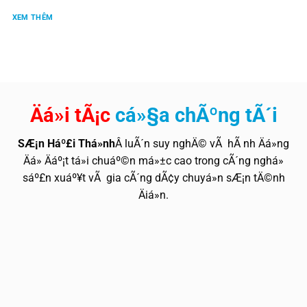
XEM THÊM
Äá»i tÃ¡c
cá»§a chÃºng tÃ´i
SÆ¡n Háº£i Thá»nh
Â luÃ´n suy nghÄ© vÃ hÃ nh Äá»ng
Äá» Äáº¡t tá»i chuáº©n má»±c cao trong cÃ´ng nghá»
sáº£n xuáº¥t vÃ gia cÃ´ng dÃ¢y chuyá»n sÆ¡n tÄ©nh
Äiá»n.