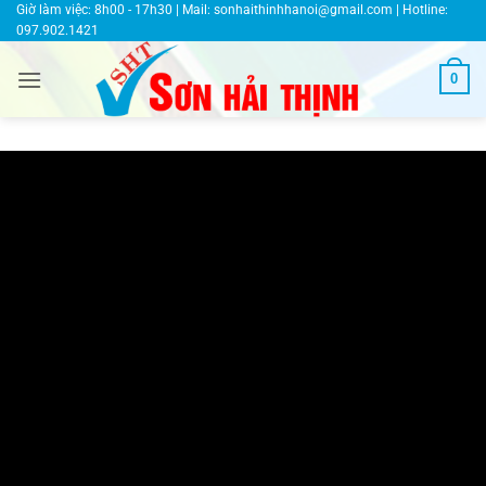
Bỏ
Giờ làm việc: 8h00 - 17h30 | Mail:
sonhaithinhhanoi@gmail.com
| Hotline:
097.902.1421
qua
nội
0
dung