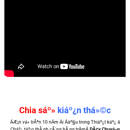
Chia sáº»
kiáº¿n thá»©c
ÄÆ¡n vá» trÃªn 10 nÄm Äi Äáº§u trong Thiáº¿t káº¿ â
Cháº¿ táº¡o thÃ nh cÃ´ng hÃ ng trÄmÂ
DÃ¢y Chuyá»n