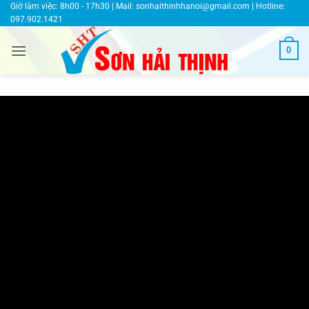
Bỏ
Giờ làm việc: 8h00 - 17h30 | Mail:
sonhaithinhhanoi@gmail.com
| Hotline:
097.902.1421
qua
nội
0
dung