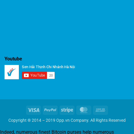
Aktionen
sorgen
für
zusätzliche
Gewinnchancen
und
Unterhaltung.
Youtube
Visa
PayPal
Stripe
MasterCard
Cash
On
Copyright ® 2014 – 2019 Opp.vn Company. All Rights Reserved
Delivery
Indeed, numerous finest Bitcoin purses help numerous