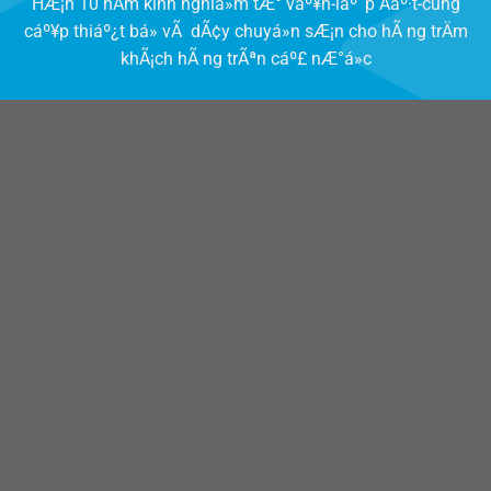
HÆ¡n 10 nÄm kinh nghiá»m tÆ° váº¥n-láº¯p Äáº·t-cung
cáº¥p thiáº¿t bá» vÃ dÃ¢y chuyá»n sÆ¡n cho hÃ ng trÄm
khÃ¡ch hÃ ng trÃªn cáº£ nÆ°á»c