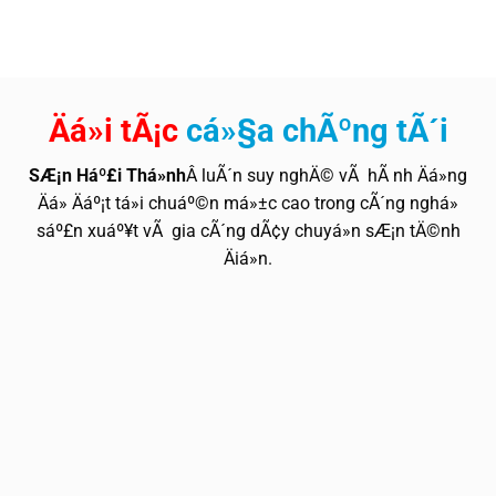
Äá»i tÃ¡c
cá»§a chÃºng tÃ´i
SÆ¡n Háº£i Thá»nh
Â luÃ´n suy nghÄ© vÃ hÃ nh Äá»ng
Äá» Äáº¡t tá»i chuáº©n má»±c cao trong cÃ´ng nghá»
sáº£n xuáº¥t vÃ gia cÃ´ng dÃ¢y chuyá»n sÆ¡n tÄ©nh
Äiá»n.