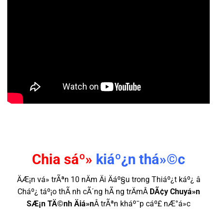
Chia sáº»
kiáº¿n thá»©c
ÄÆ¡n vá» trÃªn 10 nÄm Äi Äáº§u trong Thiáº¿t káº¿ â
Cháº¿ táº¡o thÃ nh cÃ´ng hÃ ng trÄmÂ
DÃ¢y Chuyá»n
SÆ¡n TÄ©nh Äiá»n
Â trÃªn kháº¯p cáº£ nÆ°á»c