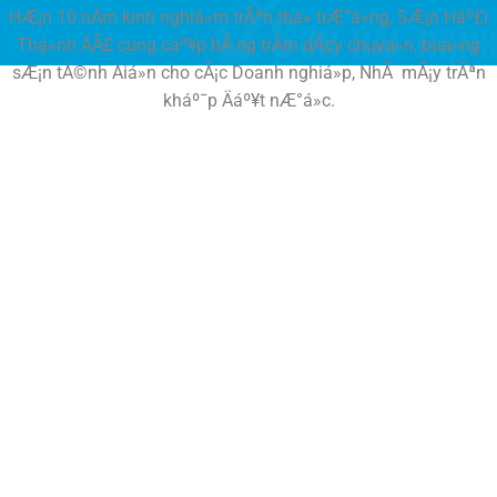
HÆ¡n 10 nÄm kinh nghiá»m trÃªn thá» trÆ°á»ng, SÆ¡n Háº£i
Thá»nh ÄÃ£ cung cáº¥p hÃ ng trÄm dÃ¢y chuyá»n, buá»ng
sÆ¡n tÄ©nh Äiá»n cho cÃ¡c Doanh nghiá»p, NhÃ mÃ¡y trÃªn
kháº¯p Äáº¥t nÆ°á»c.