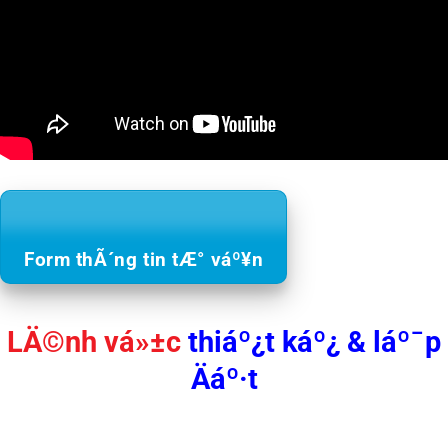
Form thÃ´ng tin tÆ° váº¥n
LÄ©nh vá»±c
thiáº¿t káº¿ & láº¯p
Äáº·t