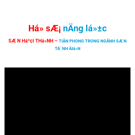
Há» sÆ¡
nÄng lá»±c
SÆ N Háº¢I THá»NH
–
TIÃN PHONG TRONG NGÃNH SÆ N
TÄ¨NH ÄIá»N