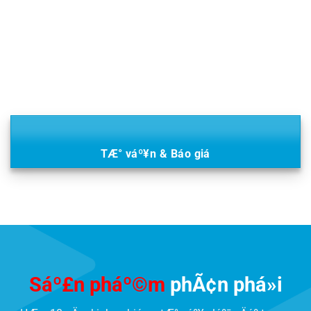
TÆ° váº¥n & Báo giá
Sáº£n pháº©m
phÃ¢n phá»i