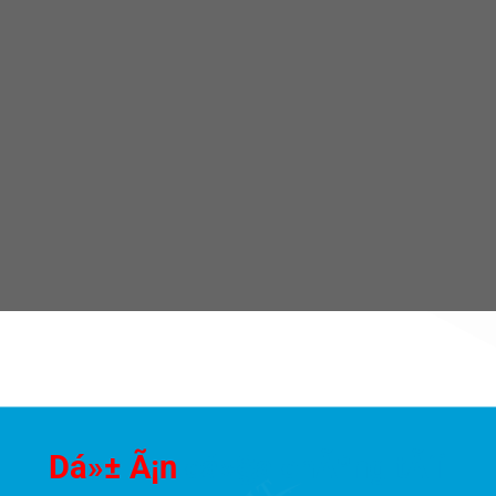
Dá»± Ã¡n
cá»§a chÃºng tÃ´i